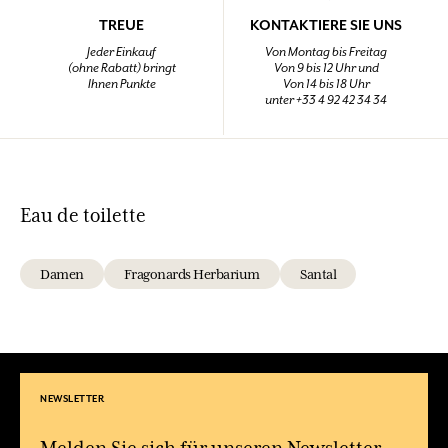
TREUE
KONTAKTIERE SIE UNS
Jeder Einkauf
Von Montag bis Freitag
(ohne Rabatt) bringt
Von 9 bis 12 Uhr und
Ihnen Punkte
Von 14 bis 18 Uhr
unter +33 4 92 42 34 34
Eau de toilette
Damen
Fragonards Herbarium
Santal
NEWSLETTER
Melden Sie sich für unseren Newsletter