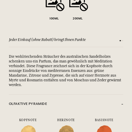
100ML
200ML
Jeder Einkauf (ohne Rabatt) bringt Ihnen Punkte
Sehen Si
Die wohlriechenden Sträucher des australischen Sandelholzes
schenken uns ein Parfum, das man gewöhnlich mit Meditation
verbindet. Diese Fragrance zeichnet sich in der Kopfnote durch
sonnige Eindrücke von mediterranen Essenzen aus: grüne
Mandarine, Zitrone und Zypresse, die sich auf einer Herznote aus
Myrte und Rosmarin entfalten und von Moschus und Zeder gewärmt
werden.
OLFAKTIVE PYRAMIDE
KOPFNOTE
HERZNOTE
BASISNOTE