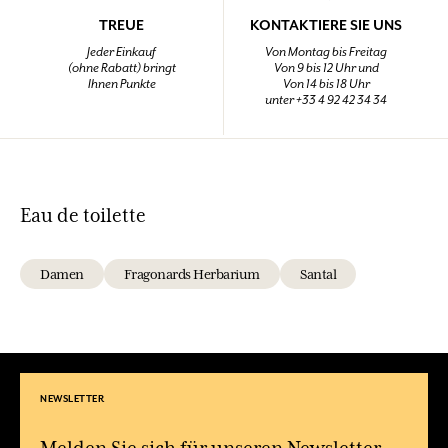
TREUE
KONTAKTIERE SIE UNS
Jeder Einkauf
Von Montag bis Freitag
(ohne Rabatt) bringt
Von 9 bis 12 Uhr und
Ihnen Punkte
Von 14 bis 18 Uhr
unter +33 4 92 42 34 34
Eau de toilette
Damen
Fragonards Herbarium
Santal
NEWSLETTER
Melden Sie sich für unseren Newsletter