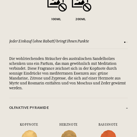
100ML
200ML
Jeder Einkauf (ohne Rabatt) bringt Ihnen Punkte
Sehen Si
Die wohlriechenden Sträucher des australischen Sandelholzes
schenken uns ein Parfum, das man gewöhnlich mit Meditation
verbindet. Diese Fragrance zeichnet sich in der Kopfnote durch
sonnige Eindrücke von mediterranen Essenzen aus: grüne
Mandarine, Zitrone und Zypresse, die sich auf einer Herznote aus
Myrte und Rosmarin entfalten und von Moschus und Zeder gewärmt
werden.
OLFAKTIVE PYRAMIDE
KOPFNOTE
HERZNOTE
BASISNOTE