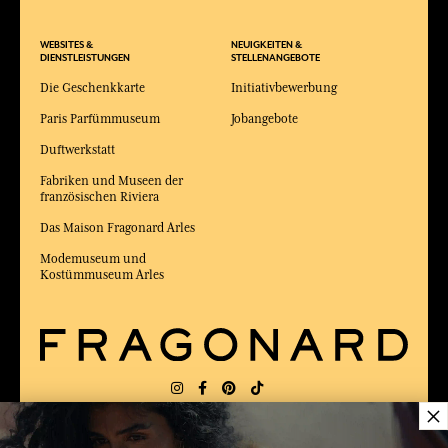
WEBSITES &
NEUIGKEITEN &
DIENSTLEISTUNGEN
STELLENANGEBOTE
Die Geschenkkarte
Initiativbewerbung
Paris Parfümmuseum
Jobangebote
Duftwerkstatt
Fabriken und Museen der
französischen Riviera
Das Maison Fragonard Arles
Modemuseum und
Kostümmuseum Arles
×
LIEFERUNG:
FR
SPRACHE:
DE