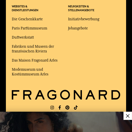
WEBSITES &
NEUIGKEITEN &
DIENSTLEISTUNGEN
STELLENANGEBOTE
Die Geschenkkarte
Initiativbewerbung
Paris Parfümmuseum
Jobangebote
Duftwerkstatt
Fabriken und Museen der
französischen Riviera
Das Maison Fragonard Arles
Modemuseum und
Kostümmuseum Arles
×
LIEFERUNG:
FR
SPRACHE:
DE