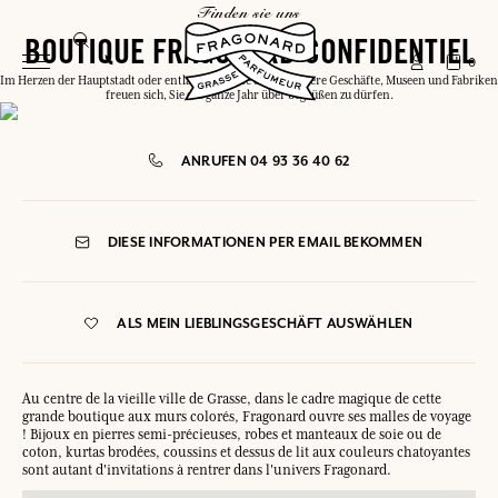
finden sie uns
BOUTIQUE FRAGONARD CONFIDENTIEL
0
Im Herzen der Hauptstadt oder entlang der Côte d'Azur, unsere Geschäfte, Museen und Fabriken
freuen sich, Sie das ganze Jahr über begrüßen zu dürfen.
ANRUFEN 04 93 36 40 62
DIESE INFORMATIONEN PER EMAIL BEKOMMEN
ALS MEIN LIEBLINGSGESCHÄFT AUSWÄHLEN
Au centre de la vieille ville de Grasse, dans le cadre magique de cette
grande boutique aux murs colorés, Fragonard ouvre ses malles de voyage
! Bijoux en pierres semi-précieuses, robes et manteaux de soie ou de
coton, kurtas brodées, coussins et dessus de lit aux couleurs chatoyantes
sont autant d'invitations à rentrer dans l'univers Fragonard.