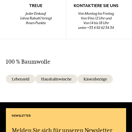
TREUE
KONTAKTIERE SIE UNS
Jeder Einkauf
Von Montag bis Freitag
(ohne Rabatt) bringt
Von 9 bis 12 Uhr und
Ihnen Punkte
Von 14 bis 18 Uhr
unter +33 4 92 42 34 34
100 % Baumwolle
Lebensstil
Haushaltswäsche
Kissenbezüge
NEWSLETTER
Melden Sie sich für unseren Newsletter