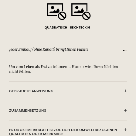
QUADRATISCH
RECHTECKIG
Jeder Einkauf (ohne Rabatt) bringt Ihnen Punkte
Sehen Si
Um vom Leben als Fest zu träumen… Humor wird Ihren Nächten
nicht fehlen.
GEBRAUCHSANWEISUNG
.
ZUSAMMENSETZUNG
100 % Baumwolle
PRODUKTMERKBLATT BEZÜGLICH DER UMWELTBEZOGENEN
QUALITÄTEN ODER MERKMALE