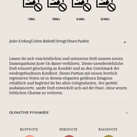
15ML
30ML
60ML
120ML
Jeder Einkauf (ohne Rabatt) bringt Ihnen Punkte
Sehen Si
Lassen Sie sich vom köstlichen und intensiven Duft unseres neuen
Damenparfums Juste Un Baiser verführen. Dieser unwiderstehliche
Duft erinnert gleichzeitig an Konfekt und an den Geschmack der
wiedergefundenen Kindheit. Dieses Parfum mit seinen herrlich
regressiven Noten ist in diesem eleganten goldenen Estagnon
erhältlich und begleitet Sie bei allen Gelegenheiten. Der perfekt
ausbalancierte, sanfte Duft entwickelt sich auf der Haut, ohne seinen
lieblichen Charme zu verlieren.
OLFAKTIVE PYRAMIDE
KOPFNOTE
HERZNOTE
BASISNOTE