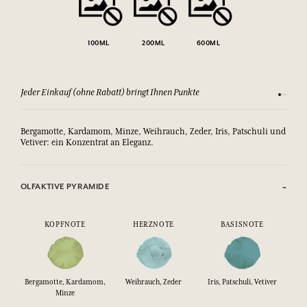
100ML
200ML
600ML
Jeder Einkauf (ohne Rabatt) bringt Ihnen Punkte
Sehen Si
Bergamotte, Kardamom, Minze, Weihrauch, Zeder, Iris, Patschuli und
Vetiver: ein Konzentrat an Eleganz.
OLFAKTIVE PYRAMIDE
KOPFNOTE
HERZNOTE
BASISNOTE
Bergamotte, Kardamom,
Weihrauch, Zeder
Iris, Patschuli, Vetiver
Minze