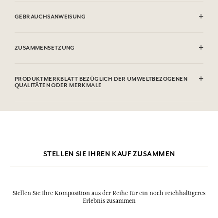
GEBRAUCHSANWEISUNG
ENTFLAMMBAR: Nicht gegen Flammen sprühen.
ZUSAMMENSETZUNG
Alcohol denat. (SD Alcohol 39C), Aqua (Water), Parfum (Fragrance),
Limonene, Linalool, Alpha-Isomethyl Ionone, Coumarin,
PRODUKTMERKBLATT BEZÜGLICH DER UMWELTBEZOGENEN
Citronellol, Citral, Geraniol, Farnesol. Diese Liste kann Änderungen
QUALITÄTEN ODER MERKMALE
unterzogen werden, bitte sehen Sie die Verpackung des gekauften
Produkts ein.
STELLEN SIE IHREN KAUF ZUSAMMEN
Stellen Sie Ihre Komposition aus der Reihe für ein noch reichhaltigeres
Erlebnis zusammen