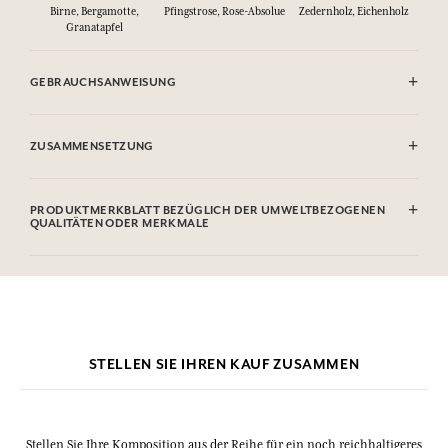
Birne, Bergamotte,
Pfingstrose, Rose-Absolue
Zedernholz, Eichenholz
Granatapfel
GEBRAUCHSANWEISUNG
ENTFLAMMBAR: Nicht gegen Flammen sprühen.
ZUSAMMENSETZUNG
Alcohol denat (SD Alcohol 39C), Parfum (Fragrance), Aqua (Water),
Citronellol, Limonene, Geraniol. Diese Liste kann Änderungen
PRODUKTMERKBLATT BEZÜGLICH DER UMWELTBEZOGENEN
unterzogen werden, bitte sehen Sie die Verpackung des gekauften
QUALITÄTEN ODER MERKMALE
Produkts ein.
Informationstabelle
Bitte konsultieren Sie die Umweltqualitäten oder -merkmale, indem
Sie hier klicken
.
STELLEN SIE IHREN KAUF ZUSAMMEN
Stellen Sie Ihre Komposition aus der Reihe für ein noch reichhaltigeres