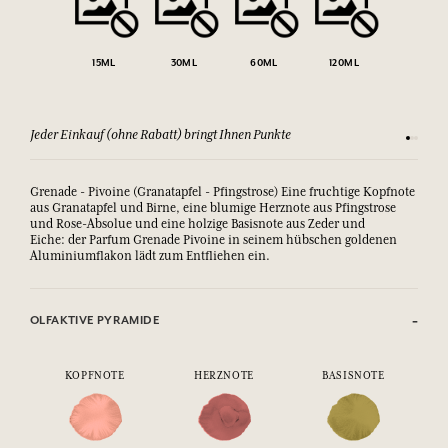
15ML
30ML
60ML
120ML
Jeder Einkauf (ohne Rabatt) bringt Ihnen Punkte
Sehen Si
Grenade - Pivoine (Granatapfel - Pfingstrose) Eine fruchtige Kopfnote
aus Granatapfel und Birne, eine blumige Herznote aus Pfingstrose
und Rose-Absolue und eine holzige Basisnote aus Zeder und
Eiche:
der Parfum Grenade Pivoine in seinem hübschen goldenen 
Aluminiumflakon lädt zum Entfliehen ein.
OLFAKTIVE PYRAMIDE
KOPFNOTE
HERZNOTE
BASISNOTE