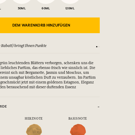
L
30ML
60ML
120ML
DEM WARENKORB HINZUFÜGEN
 Rabatt) bringt Ihnen Punkte
Sehen Sie sich unsere
grün leuchtenden Blättern verborgen, schenken uns die
iebliches Parfüm, das ebenso frisch wie sinnlich ist. Die
 vereint sich mit Bergamotte, Jasmin und Moschus, um
inem unsagbar köstlichen Duft zu verzaubern. Im Parfüm
geschmückt jetzt mit einem goldenen Estagnon, Eleganz
nden berauschend mit dieser duftenden Essenz
MIDE
HERZNOTE
BASISNOTE