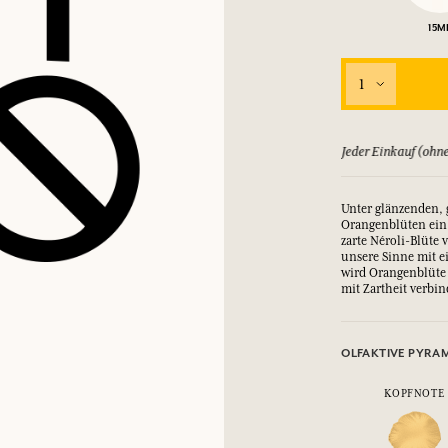
EINWÄHLEN
15M
1
nd Geschenke.
nd Geschenke.
nd Geschenke.
nd Geschenke.
EINWÄHLEN
EINWÄHLEN
EINWÄHLEN
EINWÄHLEN
ld zurück, bis zu 15 Tage
Jeder Einkauf (ohne
Unter glänzenden, 
Orangenblüten ein l
zarte Néroli-Blüte
unsere Sinne mit e
wird Orangenblüte 
mit Zartheit verbi
OLFAKTIVE PYRA
KOPFNOTE