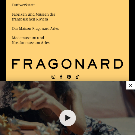
Duftwerkstatt
Fabriken und Museen der
französischen Riviera
Das Maison Fragonard Arles
Modemuseum und
Kostümmuseum Arles
×
LIEFERUNG:
FR
SPRACHE:
DE
36,00 €
ZUM BESTEN ONLINE-COMMERCE-SITE