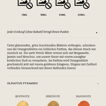
15ML
30ML
60ML
120ML
Jeder Einkauf (ohne Rabatt) bringt Ihnen Punkte
Sehen Si
Unter glänzenden, grün leuchtenden Blättern verborgen, schenken
uns die Orangenblüten ein liebliches Parfüm, das ebenso frisch wie
sinnlich ist. Die zarte Néroli-Blüte vereint sich mit Bergamotte,
Jasmin und Moschus, um unsere Sinne mit einem unsagbar
köstlichen Duft zu verzaubern. Im Parfüm wird Orangenblüte
geschmückt jetzt mit einem goldenen Estagnon, Eleganz mit Zartheit
verbinden berauschend mit dieser duftenden Essenz
OLFAKTIVE PYRAMIDE
KOPFNOTE
HERZNOTE
BASISNOTE