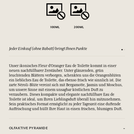
100ML
200ML
Jeder Einkauf (ohne Rabatt) bringt Ihnen Punkte
Sehen Si
Unser ikonisches Fleur d'Oranger Eau de Toilette kommt in einer
neuen nachfüllbarer Zerstäuber. Unter glänzenden, grün
leuchtenden Blättern verborgen, schenkten uns die Orangenblüten
ein liebliches Eau de Toilette, das ebenso frisch wie sinnlich ist. Die
zarte Néroli-Blüte vereint sich mit Bergamotte, Jasmin und Moschus,
um unsere Sinne mit einem unsagbar köstlichen Duft zu
verzaubern. Dieses kompakte und elegante nachfüllbare Eau de
Toilette ist ideal, um Ihren Lieblingsduft überall hin mitzunehmen.
Sein praktisches Format ermöglicht zu jeder Tageszeit eine duftende
Auffrischung und hüllt Ihre Haut in einen frischen, blumigen Duft.
OLFAKTIVE PYRAMIDE