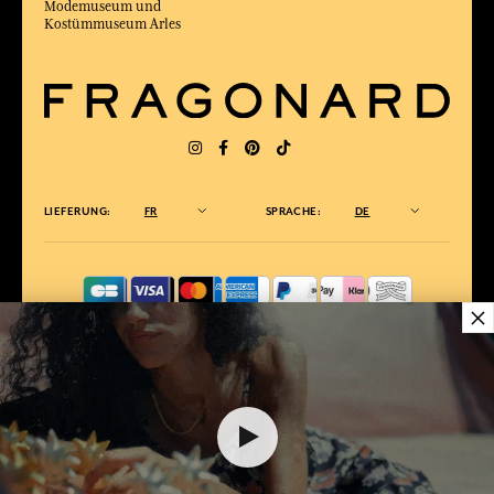
Modemuseum und
Kostümmuseum Arles
LIEFERUNG:
FR
SPRACHE:
DE
×
ZUM BESTEN ONLINE-COMMERCE-SITE
2025 vom Magazin Capital gewählt
36,00 €