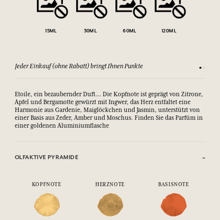
15ML
30ML
60ML
120ML
Jeder Einkauf (ohne Rabatt) bringt Ihnen Punkte
Sehen Si
Etoile, ein bezaubernder Duft... Die Kopfnote ist geprägt von Zitrone,
Apfel und Bergamotte gewürzt mit Ingwer, das Herz entfaltet eine
Harmonie aus Gardenie, Maiglöckchen und Jasmin, unterstützt von
einer Basis aus Zeder, Amber und Moschus. Finden Sie das Parfüm in
einer goldenen Aluminiumflasche
OLFAKTIVE PYRAMIDE
KOPFNOTE
HERZNOTE
BASISNOTE