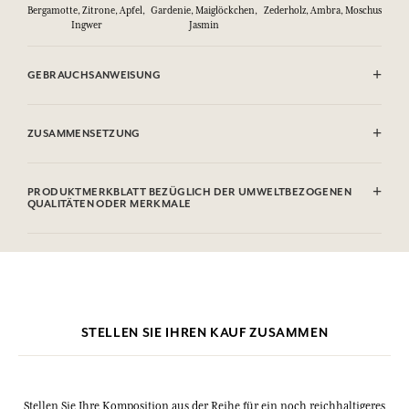
Bergamotte, Zitrone, Apfel,
Gardenie, Maiglöckchen,
Zederholz, Ambra, Moschus
Ingwer
Jasmin
GEBRAUCHSANWEISUNG
ENTFLAMMBAR: Nicht gegen Flammen sprühen.
ZUSAMMENSETZUNG
Alcohol denat. (SD Alcohol 39C), Parfum (Fragrance), Aqua (Water),
Limonene, Linalool, Citronellol, Citral, Geraniol, Farnesol, Benzyl
PRODUKTMERKBLATT BEZÜGLICH DER UMWELTBEZOGENEN
Benzoate, Cinnamal, Benzyl Alcohol. Diese Liste kann Änderungen
QUALITÄTEN ODER MERKMALE
unterzogen werden, bitte sehen Sie die Verpackung des gekauften
Produkts ein.
Informationstabelle
Bitte konsultieren Sie die Umweltqualitäten oder -merkmale, indem
Sie hier klicken
.
STELLEN SIE IHREN KAUF ZUSAMMEN
Stellen Sie Ihre Komposition aus der Reihe für ein noch reichhaltigeres