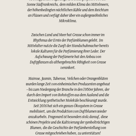
Sonne Südfrankreichs, dem milden Klima des Mittelmeers,
der höhenbedingten nächtlichen Kühle und dem Reichtum
an Flüssen und verfügt daher über ein außergewöhnliches
Mikroklima.
Zwischen Land und Meer hat Grasse schon immer im
Rhythmus der Ernte der Parfümblumen gelebt. Im
Mittelalter nutzte die Zunft der Handschuhmacher bereits
lokale Kulturen für die Parfümierung ihrer Leder. Der
Aufschwung der Parfümerie hat den Anbau von
Duftpflanzen als althergebrachte Fähigkeit von Grasse
verankert.
Mairose, Jasmin, Tuberose, Veilchen oder Orangenblüten
wurden lange Zeit von einheimischen Produzenten angebaut
– bis zum Niedergang der Branche in den 1950er Jahren, der
durch den Import von Rohstoffen aus dem Ausland und die
Entwicklung synthetischer Moleküle beschleunigt wurde.
Seit 2016 hat sich ein ganzes Ökosystem in Grasse
mobilisiert, um die Produktion von Duftblumen wieder
anzukurbeln. Fragonard ist besonders stolz darauf, diese
schönen Projekte und die Kultivierung der symbolträchtigen
Blumen, die die Geschichte der Parfümherstellung von
Grasse mitgeschrieben haben, zu unterstützen!