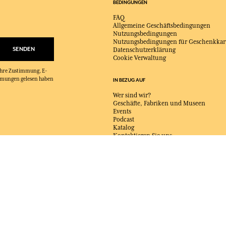
BEDINGUNGEN
FAQ
Allgemeine Geschäftsbedingungen
Nutzungsbedingungen
Nutzungsbedingungen für Geschenkkar
SENDEN
Datenschutzerklärung
Cookie Verwaltung
 Ihre Zustimmung, E-
immungen gelesen haben
IN BEZUG AUF
Wer sind wir?
Geschäfte, Fabriken und Museen
Events
Podcast
Katalog
Kontaktieren Sie uns
LIEFERUNG:
FR
SPRACHE:
DE