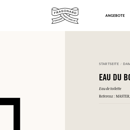
ANGEBOTE
STARTSEITE
DA
ation
EAU DU 
Eau de toilette
Referenz : MASTE
nd Geschenke.