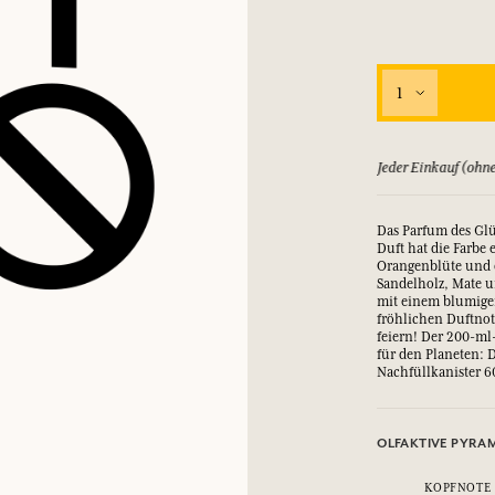
EINWÄHLEN
1
nd Geschenke.
nd Geschenke.
nd Geschenke.
nd Geschenke.
EINWÄHLEN
EINWÄHLEN
EINWÄHLEN
EINWÄHLEN
ld zurück, bis zu 15 Tage
Jeder Einkauf (ohne
Das Parfum des Glü
Duft hat die Farbe
Orangenblüte und 
Sandelholz, Mate u
mit einem blumigen
fröhlichen Duftnot
feiern! Der 200-ml-
für den Planeten: 
Nachfüllkanister 
OLFAKTIVE PYRA
KOPFNOTE