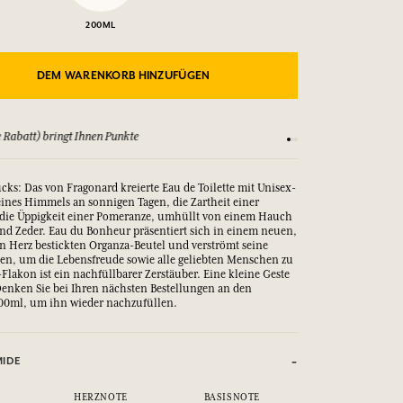
200ML
DEM WARENKORB HINZUFÜGEN
 Rabatt) bringt Ihnen Punkte
Sehen Sie sich unsere
cks: Das von Fragonard kreierte Eau de Toilette mit Unisex-
 eines Himmels an sonnigen Tagen, die Zartheit einer
die Üppigkeit einer Pomeranze, umhüllt von einem Hauch
nd Zeder. Eau du Bonheur präsentiert sich in einem neuen,
 Herz bestickten Organza-Beutel und verströmt seine
en, um die Lebensfreude sowie alle geliebten Menschen zu
Flakon ist ein nachfüllbarer Zerstäuber. Eine kleine Geste
Denken Sie bei Ihren nächsten Bestellungen an den
600ml, um ihn wieder nachzufüllen.
MIDE
HERZNOTE
BASISNOTE