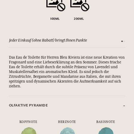
100ML
200ML
Jeder Einkauf (ohne Rabatt) bringt Ihnen Punkte
Sehen Si
Das Eau de Toilette für Herren Bleu Riviera ist eine neue Kreation von
Fragonard und eine Liebeserklärung an den Sommer. Dieses frische
Eau de Toilette erhält durch die subtile Präsenz von Lavendel und
Muskatellersalbei ein aromatisches Kleid. Es sind jedoch die
Zitrusfrüchte, Bergamotte und Mandarine aus Italien, die mit ihren
spritzigen und dynamischen Akzenten die Aufmerksamkeit auf sich
ziehen.
OLFAKTIVE PYRAMIDE
KOPFNOTE
HERZNOTE
BASISNOTE