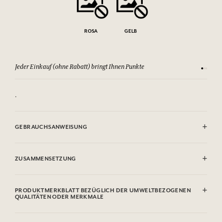
ROSA
GELB
Jeder Einkauf (ohne Rabatt) bringt Ihnen Punkte
Sehen Si
.
GEBRAUCHSANWEISUNG
Mit der weichen Seite eines leicht angefeuchteten Schwamms
reinigen
ZUSAMMENSETZUNG
Bügeleisen
PRODUKTMERKBLATT BEZÜGLICH DER UMWELTBEZOGENEN
QUALITÄTEN ODER MERKMALE