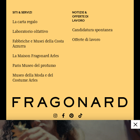
SITI & SERVIZI
NOTIZIE &
OFFERTE DI
LAVORO
La carta regalo
Candidatura spontanea
Laboratorio olfattivo
Offerte di lavoro
Fabbriche e Musei della Costa
Azzurra
La Maison Fragonard Arles
Paris Museo del profumo
Museo della Moda e del
Costume Arles
×
CONSEGNA:
FR
LINGUA:
IT