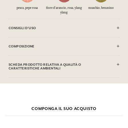
pesca, pepe rosa
fiore d'arancio, rosa, ylang
muschio, benzoino
ylang
CONSIGLI D'USO
INFIAMMABILE: non vaporizzare verso una fiamma.
COMPOSIZIONE
Alcohol denat. (SD Alcohol 39C), Parfum (Fragrance), Aqua (Water),
Linalool, Limonene, Citronellol, Alpha-Isomethyl Ionone,
SCHEDA PRODOTTO RELATIVA A QUALITÀ O
Coumarin, Citral, Geraniol. Questa lista può essere oggetto di
CARATTERISTICHE AMBIENTALI
modifiche, si prega di conservare l'imballaggio del prodotto
acquistato.
Tabella informativa
Si prega di consultare le qualità o le caratteristiche ambientali
clic qui
facendo
.
COMPONGA IL SUO ACQUISTO