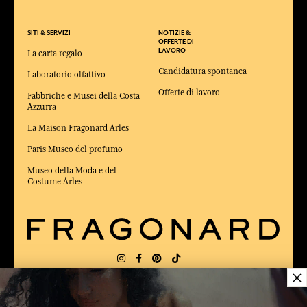
SITI & SERVIZI
NOTIZIE &
OFFERTE DI
LAVORO
La carta regalo
Candidatura spontanea
Laboratorio olfattivo
Offerte di lavoro
Fabbriche e Musei della Costa
Azzurra
La Maison Fragonard Arles
Paris Museo del profumo
Museo della Moda e del
Costume Arles
×
CONSEGNA:
FR
LINGUA:
IT