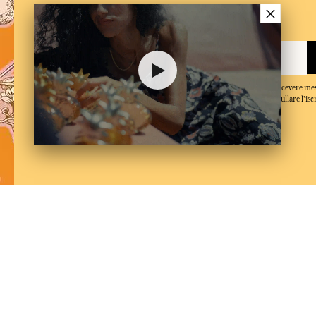
×
Iscriversi alla newsletter
Quando inserisce il suo indirizzo e-mail e clicca su 'Iscriversi', accetta di ricevere m
conferma di aver letto e accettato la nostra politica sulla privacy. Puo annullare l'isc
momento.