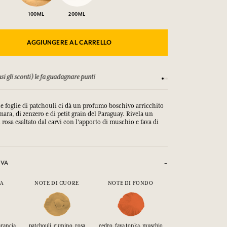
100ML
200ML
AGGIUNGERE AL CARRELLO
si gli sconti) le fa guadagnare punti
Consulta i nostri T&C
lle foglie di patchouli ci dà un profumo boschivo arricchito
mara, di zenzero e di petit grain del Paraguay. Rivela un
rosa esaltato dal carvi con l'apporto di muschio e fava di
IVA
TA
NOTE DI CUORE
NOTE DI FONDO
arancia
patchouli, cumino, rosa
cedro, fava tonka, muschio