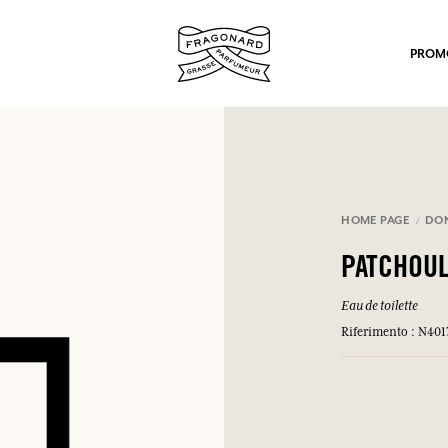
PROM
HOME PAGE
DO
PATCHOUL
po.
Eau de toilette
Riferimento : N401
mulare punti e ricevere regali.