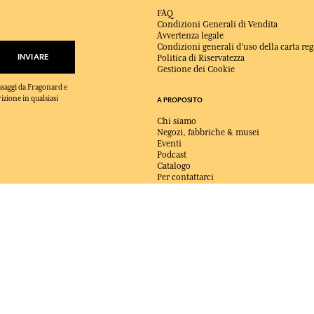
FAQ
Condizioni Generali di Vendita
Avvertenza legale
Condizioni generali d'uso della carta reg
INVIARE
Politica di Riservatezza
Gestione dei Cookie
essaggi da Fragonard e
rizione in qualsiasi
A PROPOSITO
Chi siamo
Negozi, fabbriche & musei
Eventi
Podcast
Catalogo
Per contattarci
CONSEGNA:
FR
LINGUA:
IT