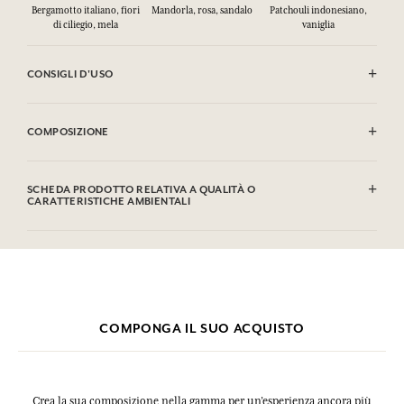
Bergamotto italiano, fiori
Mandorla, rosa, sandalo
Patchouli indonesiano,
di ciliegio, mela
vaniglia
CONSIGLI D'USO
INFIAMMABILE: non vaporizzare verso una fiamma.
COMPOSIZIONE
Alcohol denat. (SD Alcohol 39-C), Parfum (Fragrance), Aqua (Water),
Hydroxycitronellal, Limonene, Citronellol, Linalool, Coumarin,
SCHEDA PRODOTTO RELATIVA A QUALITÀ O
Alpha-Isomethyl lonone, Farnesol, Citral.
CARATTERISTICHE AMBIENTALI
Questa lista può essere oggetto di modifiche, si prega di conservare
Tabella informativa
l'imballaggio del prodotto acquistato.
Si prega di consultare le qualità o le caratteristiche ambientali
clic qui
facendo
.
COMPONGA IL SUO ACQUISTO
Crea la sua composizione nella gamma per un’esperienza ancora più