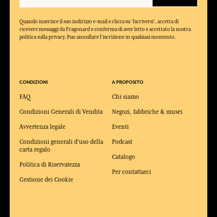
Quando inserisce il suo indirizzo e-mail e clicca su 'Iscriversi', accetta di
ricevere messaggi da Fragonard e conferma di aver letto e accettato la nostra
politica sulla privacy. Puo annullare l'iscrizione in qualsiasi momento.
CONDIZIONI
A PROPOSITO
FAQ
Chi siamo
Condizioni Generali di Vendita
Negozi, fabbriche & musei
Avvertenza legale
Eventi
Condizioni generali d'uso della
Podcast
carta regalo
Catalogo
Politica di Riservatezza
Per contattarci
Gestione dei Cookie