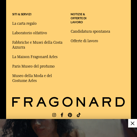
SITI & SERVIZI
NOTIZIE &
OFFERTE DI
LAVORO
La carta regalo
Candidatura spontanea
Laboratorio olfattivo
Offerte di lavoro
Fabbriche e Musei della Costa
Azzurra
La Maison Fragonard Arles
Paris Museo del profumo
Museo della Moda e del
Costume Arles
×
CONSEGNA:
FR
LINGUA:
IT