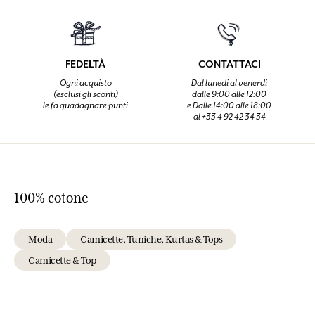
TUTTI GLI SCAMPOLI DI TESSUTO HANNO UNA VITA
Poiché l'industria tessile è davvero esigente, utilizziamo
le rimanenze e gli scampoli di tessuto per la produzione
di elastici, quaderni, borse di tela, ecc.Ogni stagione, ci
facciamo venire nuove idee in funzione di fantasie e
metrature.
VIAGGI INTORNO A UN KNOW-HOW UNICO
Interessata all'artigianato di tutto il mondo e alla
scoperta di artigiani eccezionali, Fragonard sostiene il
know-how fatto a mano nel rispetto delle persone
tramite piccole realtà scelte localmente e a cui fa visita