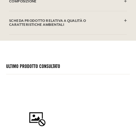
finemente ricamata, che ne sottolinea l’aspetto funzionale. Una
camicia leggera ed elegante, facile da abbinare, che unisce comfort e
raffinatezza.
CONSIGLI D'USO
Lavaggio in lavatrice autorizzato (30°)
COMPOSIZIONE
100% cotone
SCHEDA PRODOTTO RELATIVA A QUALITÀ O
CARATTERISTICHE AMBIENTALI
FRAGONARD SI IMPEGNA
Perché è oggi che dobbiamo preoccuparci del domani, siamo convinti che ogni passo
conti, ogni domanda sia importante e ogni risposta una vittoria per un pianeta più