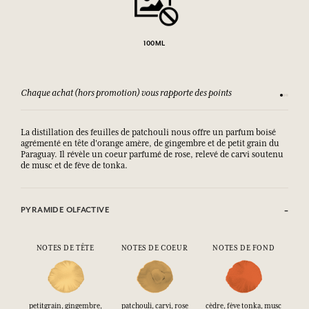
100ML
Chaque achat (hors promotion) vous rapporte des points
Consult
La distillation des feuilles de patchouli nous offre un parfum boisé
agrémenté en tête d'orange amère, de gingembre et de petit grain du
Paraguay. Il révèle un coeur parfumé de rose, relevé de carvi soutenu
de musc et de fève de tonka.
PYRAMIDE OLFACTIVE
NOTES DE TÊTE
NOTES DE COEUR
NOTES DE FOND
petitgrain, gingembre,
patchouli, carvi, rose
cèdre, fève tonka, musc