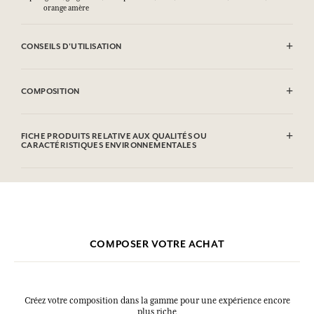
orange amère
CONSEILS D'UTILISATION
INFLAMMABLE : Ne pas vaporiser vers une flamme.
COMPOSITION
Alcohol denat (SD Alcohol 39C), Aqua (Water), Parfum (Fragrance),
Limonene, Alpha-Isomethyl Ionone, Coumarin, Citronellol,
FICHE PRODUITS RELATIVE AUX QUALITÉS OU
Eugenol, Linalool, Isoeugenol, Citral.Cette liste peut faire l'objet de
CARACTÉRISTIQUES ENVIRONNEMENTALES
modifications, veuillez consulter l'emballage du produit acheté.
COMPOSER VOTRE ACHAT
Créez votre composition dans la gamme pour une expérience encore
plus riche