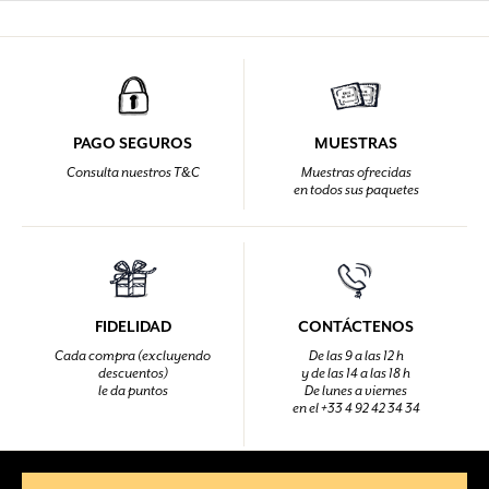
PAGO SEGUROS
MUESTRAS
Consulta nuestros T&C
Muestras ofrecidas
en todos sus paquetes
FIDELIDAD
CONTÁCTENOS
Cada compra (excluyendo
De las 9 a las 12 h
descuentos)
y de las 14 a las 18 h
le da puntos
De lunes a viernes
en el +33 4 92 42 34 34