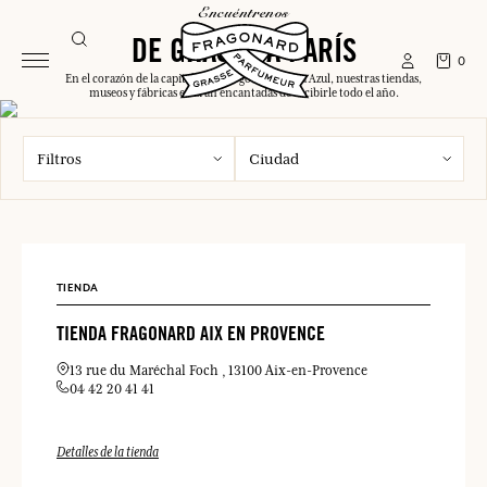
encuéntrenos
DE GRASSE A PARÍS
0
En el corazón de la capital o a lo largo de la Costa Azul, nuestras tiendas,
museos y fábricas estarán encantadas de recibirle todo el año.
Filtros
Ciudad
TIENDA
TIENDA FRAGONARD AIX EN PROVENCE
13 rue du Maréchal Foch
13100 Aix-en-Provence
04 42 20 41 41
Detalles de la tienda