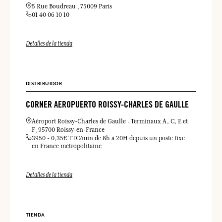
5 Rue Boudreau
75009 Paris
01 40 06 10 10
Detalles de la tienda
DISTRIBUIDOR
CORNER AEROPUERTO ROISSY-CHARLES DE GAULLE
Aéroport Roissy-Charles de Gaulle
Terminaux A, C, E et
F
95700 Roissy-en-France
3950 - 0,35€ TTC/min de 8h à 20H depuis un poste fixe
en France métropolitaine
Detalles de la tienda
TIENDA