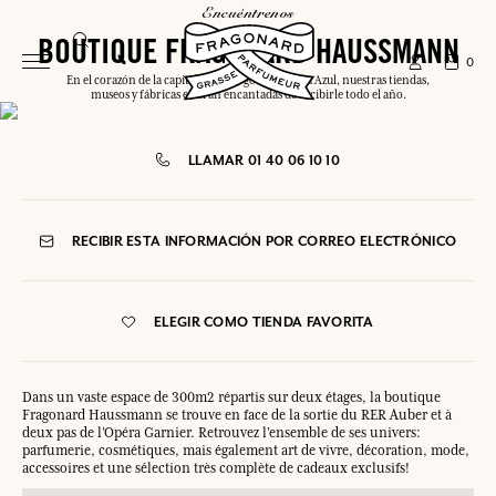
encuéntrenos
BOUTIQUE FRAGONARD HAUSSMANN
0
En el corazón de la capital o a lo largo de la Costa Azul, nuestras tiendas,
museos y fábricas estarán encantadas de recibirle todo el año.
LLAMAR 01 40 06 10 10
RECIBIR ESTA INFORMACIÓN POR CORREO ELECTRÓNICO
ELEGIR COMO TIENDA FAVORITA
Dans un vaste espace de 300m2 répartis sur deux étages, la boutique
Fragonard Haussmann se trouve en face de la sortie du RER Auber et à
deux pas de l’Opéra Garnier. Retrouvez l’ensemble de ses univers:
parfumerie, cosmétiques, mais également art de vivre, décoration, mode,
accessoires et une sélection très complète de cadeaux exclusifs!