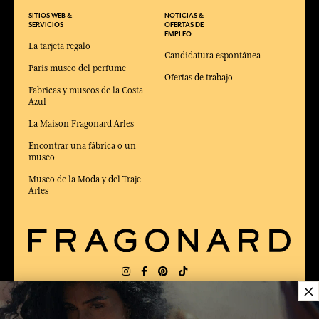
SITIOS WEB &
NOTICIAS &
SERVICIOS
OFERTAS DE
EMPLEO
La tarjeta regalo
Candidatura espontánea
Paris museo del perfume
Ofertas de trabajo
Fabricas y museos de la Costa
Azul
La Maison Fragonard Arles
Encontrar una fábrica o un
museo
Museo de la Moda y del Traje
Arles
×
ENTREGA:
FR
IDIOMA:
ES