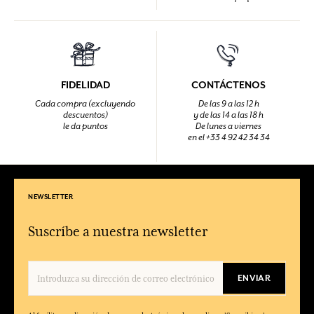
FIDELIDAD
CONTÁCTENOS
Cada compra (excluyendo
De las 9 a las 12 h
descuentos)
y de las 14 a las 18 h
le da puntos
De lunes a viernes
en el +33 4 92 42 34 34
NEWSLETTER
Suscríbe a nuestra newsletter
ENVIAR