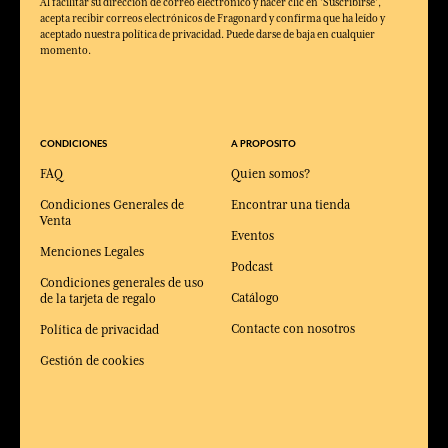
Al facilitar su dirección de correo electrónico y hacer clic en 'Suscribirse',
acepta recibir correos electrónicos de Fragonard y confirma que ha leído y
aceptado nuestra política de privacidad. Puede darse de baja en cualquier
momento.
CONDICIONES
A PROPOSITO
FAQ
Quien somos?
Condiciones Generales de
Encontrar una tienda
Venta
Eventos
Menciones Legales
Podcast
Condiciones generales de uso
Catálogo
de la tarjeta de regalo
Contacte con nosotros
Política de privacidad
Gestión de cookies