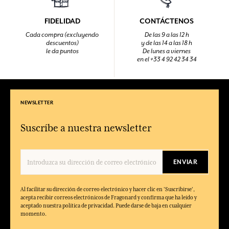
FIDELIDAD
CONTÁCTENOS
Cada compra (excluyendo
De las 9 a las 12 h
descuentos)
y de las 14 a las 18 h
le da puntos
De lunes a viernes
en el +33 4 92 42 34 34
NEWSLETTER
Suscríbe a nuestra newsletter
ENVIAR
Al facilitar su dirección de correo electrónico y hacer clic en 'Suscribirse',
acepta recibir correos electrónicos de Fragonard y confirma que ha leído y
aceptado nuestra política de privacidad. Puede darse de baja en cualquier
momento.