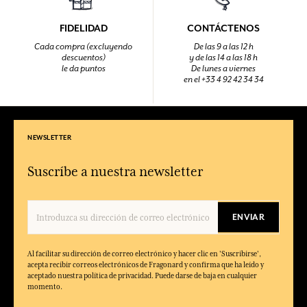
FIDELIDAD
CONTÁCTENOS
Cada compra (excluyendo
De las 9 a las 12 h
descuentos)
y de las 14 a las 18 h
le da puntos
De lunes a viernes
en el +33 4 92 42 34 34
NEWSLETTER
Suscríbe a nuestra newsletter
ENVIAR
Al facilitar su dirección de correo electrónico y hacer clic en 'Suscribirse',
acepta recibir correos electrónicos de Fragonard y confirma que ha leído y
aceptado nuestra política de privacidad. Puede darse de baja en cualquier
momento.