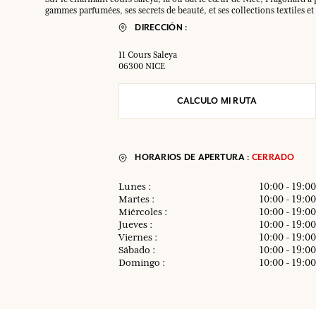
Cada compra (excepto artículos en promoción) le otorga puntos y rega
gammes parfumées, ses secrets de beauté, et ses collections textiles
DIRECCIÓN :
SU FIDELIDAD RECOMPENSADA
SU FIDELIDAD RECOMPENSADA
SU FIDELIDAD RECOMPENSADA
SU FIDELIDAD RECOMPENSADA
Cada compra (excepto artículos en promoción) le otorga puntos y rega
Cada compra (excepto artículos en promoción) le otorga puntos y rega
Cada compra (excepto artículos en promoción) le otorga puntos y rega
Cada compra (excepto artículos en promoción) le otorga puntos y rega
11 Cours Saleya
06300 NICE
CALCULO MI RUTA
HORARIOS DE APERTURA :
CERRADO
Lunes :
10:00 - 19:00
Martes :
10:00 - 19:00
Miércoles :
10:00 - 19:00
Jueves :
10:00 - 19:00
Viernes :
10:00 - 19:00
Sábado :
10:00 - 19:00
Domingo :
10:00 - 19:00