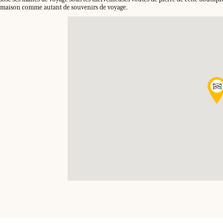
los.
 et maison comme autant de souvenirs de voyage.
INICIAR SESIÓN
los.
los.
los.
los.
INICIAR SESIÓN
INICIAR SESIÓN
INICIAR SESIÓN
INICIAR SESIÓN