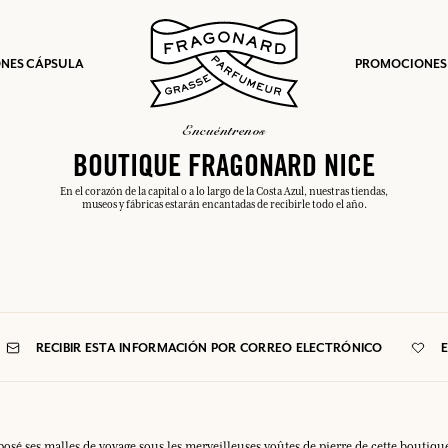
NES CÁPSULA
PROMOCIONES
encuéntrenos
BOUTIQUE FRAGONARD NICE
En el corazón de la capital o a lo largo de la Costa Azul, nuestras tiendas,
museos y fábricas estarán encantadas de recibirle todo el año.
RECIBIR ESTA INFORMACIÓN POR CORREO ELECTRÓNICO
posé ses malles de voyage sous les merveilleuses voûtes de pierre de cette boutiqu