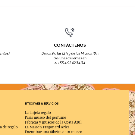
CONTÁCTENOS
entos)
De las 9 a las 12 h y de las 14 a las 18 h
De lunes a viernes en
el +33 4 92 42 34 34
SITIOS WEB & SERVICIOS
La tarjeta regalo
Paris museo del perfume
Fabricas y museos de la Costa Azul
a de regalo
La Maison Fragonard Arles
Encontrar una fábrica o un museo