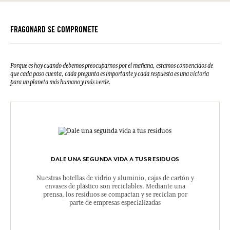
Por favor, consulte las cualidades o características medioambientales
clic aquí
haciendo
.
FRAGONARD SE COMPROMETE
Porque es hoy cuando debemos preocuparnos por el mañana, estamos convencidos de
que cada paso cuenta, cada pregunta es importante y cada respuesta es una victoria
para un planeta más humano y más verde.
DALE UNA SEGUNDA VIDA A TUS RESIDUOS
Nuestras botellas de vidrio y aluminio, cajas de cartón y
envases de plástico son reciclables. Mediante una
prensa, los residuos se compactan y se reciclan por
parte de empresas especializadas