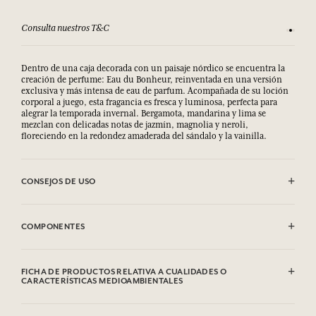
Consulta nuestros T&C
Satisfec
Dentro de una caja decorada con un paisaje nórdico se encuentra la
creación de perfume: Eau du Bonheur, reinventada en una versión
exclusiva y más intensa de eau de parfum. Acompañada de su loción
corporal a juego, esta fragancia es fresca y luminosa, perfecta para
alegrar la temporada invernal. Bergamota, mandarina y lima se
mezclan con delicadas notas de jazmín, magnolia y neroli,
floreciendo en la redondez amaderada del sándalo y la vainilla.
CONSEJOS DE USO
INFLAMABLE: No vaporizar hacia una llama.
COMPONENTES
Alcohol denat. (SD Alcohol 39-C), Parfum (Fragrance), Aqua (Water),
Geraniol, Hexyl Cinnamal, Hydroxycitronellal, Limonene,
FICHA DE PRODUCTOS RELATIVA A CUALIDADES O
Citronellol, Linalool, Alpha Isomethyl Ionone, Citral, Eugenol
CARACTERÍSTICAS MEDIOAMBIENTALES
Esta lista puede ser objeto de modificaciones. Consultar el embalaje
del producto comprado.
Tabla de información