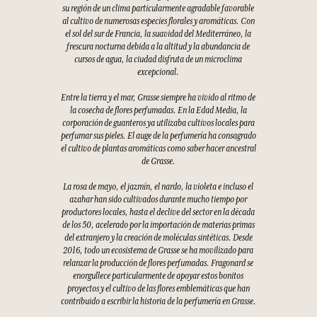
su región de un clima particularmente agradable favorable
al cultivo de numerosas especies florales y aromáticas. Con
el sol del sur de Francia, la suavidad del Mediterráneo, la
frescura nocturna debida a la altitud y la abundancia de
cursos de agua, la ciudad disfruta de un microclima
excepcional.
Entre la tierra y el mar, Grasse siempre ha vivido al ritmo de
la cosecha de flores perfumadas. En la Edad Media, la
corporación de guanteros ya utilizaba cultivos locales para
perfumar sus pieles. El auge de la perfumería ha consagrado
el cultivo de plantas aromáticas como saber hacer ancestral
de Grasse.
La rosa de mayo, el jazmín, el nardo, la violeta e incluso el
azahar han sido cultivados durante mucho tiempo por
productores locales, hasta el declive del sector en la década
de los 50, acelerado por la importación de materias primas
del extranjero y la creación de moléculas sintéticas. Desde
2016, todo un ecosistema de Grasse se ha movilizado para
relanzar la producción de flores perfumadas. Fragonard se
enorgullece particularmente de apoyar estos bonitos
proyectos y el cultivo de las flores emblemáticas que han
contribuido a escribir la historia de la perfumería en Grasse.