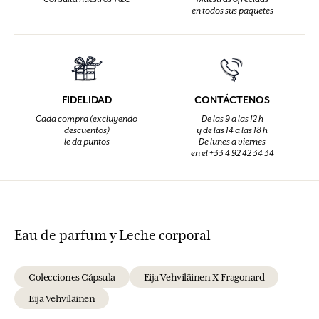
en todos sus paquetes
FIDELIDAD
CONTÁCTENOS
Cada compra (excluyendo
De las 9 a las 12 h
descuentos)
y de las 14 a las 18 h
le da puntos
De lunes a viernes
en el +33 4 92 42 34 34
Eau de parfum y Leche corporal
Colecciones Cápsula
Eija Vehviläinen X Fragonard
Eija Vehviläinen