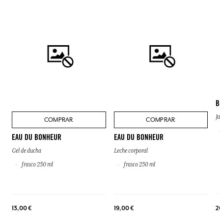
B
J
COMPRAR
COMPRAR
EAU DU BONHEUR
EAU DU BONHEUR
Gel de ducha
Leche corporal
frasco 250 ml
frasco 250 ml
2
13,00 €
19,00 €