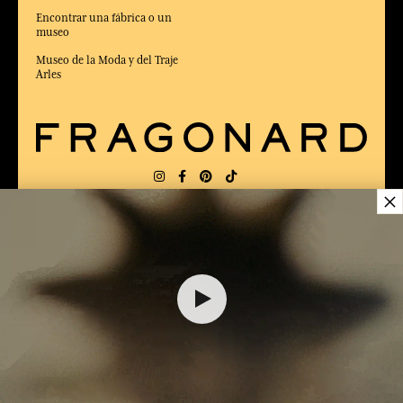
Encontrar una fábrica o un
museo
Museo de la Moda y del Traje
Arles
×
ENTREGA:
FR
IDIOMA:
ES
44,00 €
55,00 €
ELEGIDO MEJOR SITIO DE COMERCIO
en Línea 2025 por la revista Capital
AÑADIR A EL CARRITO
1