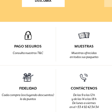
DESCUBRA
PAGO SEGUROS
MUESTRAS
Consulta nuestros T&C
Muestras ofrecidas
en todos sus paquetes
FIDELIDAD
CONTÁCTENOS
Cada compra (excluyendo descuentos)
De las 9 a las 12 h
le da puntos
y de las 14 a las 18 h
De lunes a viernes
en el +33 4 92 42 34 34