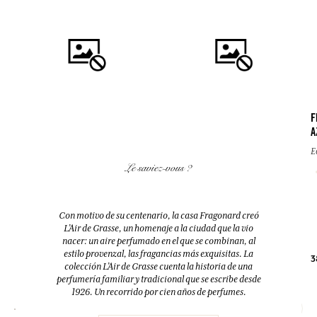
F
A
COMPRAR
COMPRAR
E
Le saviez-vous ?
FLEUR D'ORANGER (FLOR DE
EAU DES VACANCES
AZAHAR)
Eau de toilette
Difusor + 10 bastoncillos
Con motivo de su centenario, la casa Fragonard creó
200ml
200ml
L’Air de Grasse, un homenaje a la ciudad que la vio
nacer: un aire perfumado en el que se combinan, al
estilo provenzal, las fragancias más exquisitas. La
38,00 €
52,00 €
3
colección L’Air de Grasse cuenta la historia de una
perfumería familiar y tradicional que se escribe desde
1926. Un recorrido por cien años de perfumes.