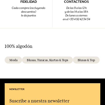
FIDELIDAD
CONTÁCTENOS
Cada compra (excluyendo
De las 9 a las 12 h
descuentos)
y de las 14 a las 18 h
le da puntos
De lunes a viernes
en el +33 4 92 42 34 34
100% algodón
Moda
Blusas, Tùnicas, Kurtas & Tops
Blusas & Top
NEWSLETTER
Suscríbe a nuestra newsletter