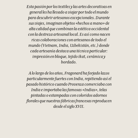
Esta pasión por los textiles y las artes decorativas en
general les ha llevado a viajar por todo el mundo
para descubrir artesanos excepcionales. Durante
sus viajes, imaginan objetos «hechos a mano» de
alta calidad que combinan la estética occidental
con la destreza artesanal local. Es así como nacen
ricas colaboraciones con artesanos de todo el
mundo (Vietnam, India, Uzbekistán, etc.) donde
cada artesanía destaca una técnica particular:
impresión en bloque, tejido ikat, cerámica y
bordado.
A lo largo de los años, Fragonard ha forjado lazos
particularmente fuertes con India, repitiendo así el
pasado histórico cuando Provenza comerciaba con
India e importaba las famosas «Indias», telas
pintadas o estampadas con coloridos adornos
florales que nuestras fábricas francesas reproducen
desde el siglo XVII.