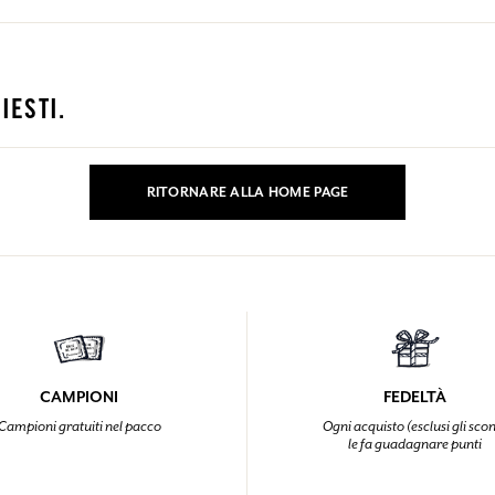
COLLEGARSI
mulare punti e ricevere regali.
mulare punti e ricevere regali.
mulare punti e ricevere regali.
mulare punti e ricevere regali.
IESTI.
COLLEGARSI
COLLEGARSI
COLLEGARSI
COLLEGARSI
RITORNARE ALLA HOME PAGE
CAMPIONI
FEDELTÀ
Campioni gratuiti nel pacco
Ogni acquisto (esclusi gli scon
le fa guadagnare punti