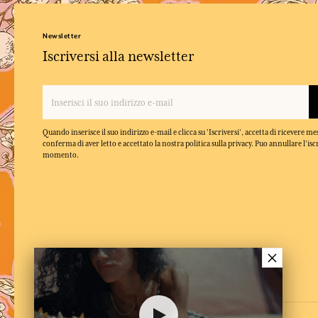
Newsletter
Iscriversi alla newsletter
Quando inserisce il suo indirizzo e-mail e clicca su 'Iscriversi', accetta di ricevere m
conferma di aver letto e accettato la nostra politica sulla privacy. Puo annullare l'isc
momento.
×