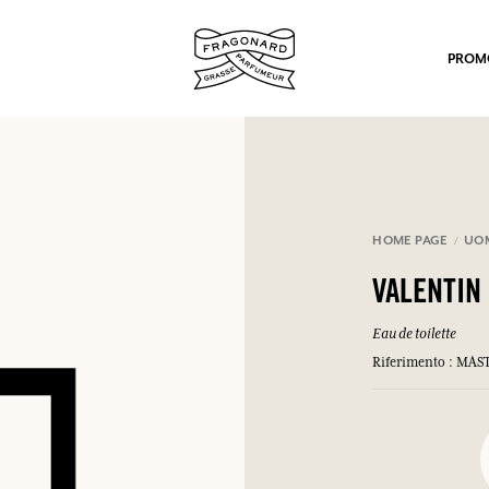
PROM
HOME PAGE
UOM
VALENTIN
po.
Eau de toilette
Riferimento : MA
mulare punti e ricevere regali.