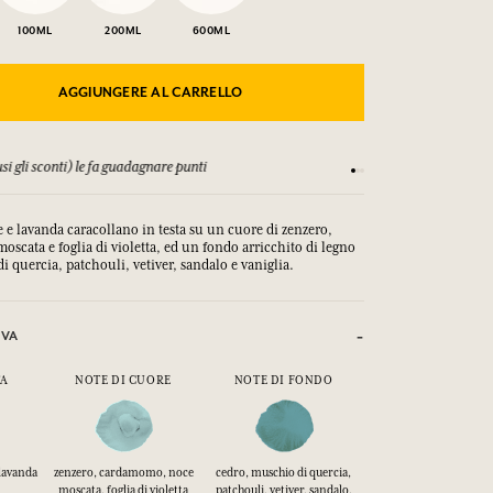
100ML
200ML
600ML
AGGIUNGERE AL CARRELLO
si gli sconti) le fa guadagnare punti
Consulta i nostri T&C
e lavanda caracollano in testa su un cuore di zenzero,
cata e foglia di violetta, ed un fondo arricchito di legno
i quercia, patchouli, vetiver, sandalo e vaniglia.
IVA
TA
NOTE DI CUORE
NOTE DI FONDO
lavanda
zenzero, cardamomo, noce
cedro, muschio di quercia,
moscata, foglia di violetta
patchouli, vetiver, sandalo,