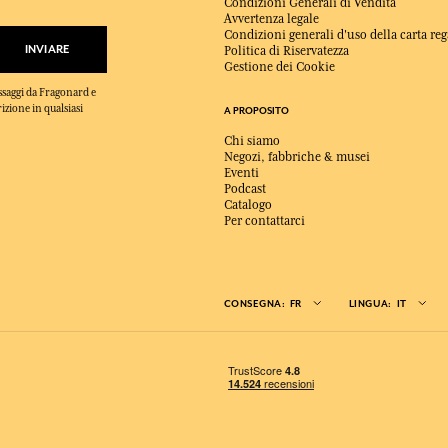
Condizioni Generali di Vendita
Avvertenza legale
Condizioni generali d'uso della carta reg
INVIARE
Politica di Riservatezza
Gestione dei Cookie
essaggi da Fragonard e
rizione in qualsiasi
A PROPOSITO
Chi siamo
Negozi, fabbriche & musei
Eventi
Podcast
Catalogo
Per contattarci
CONSEGNA:
FR
LINGUA:
IT