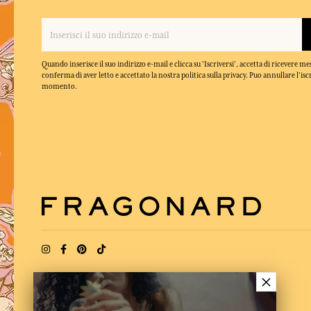
Quando inserisce il suo indirizzo e-mail e clicca su 'Iscriversi', accetta di ricevere m
conferma di aver letto e accettato la nostra politica sulla privacy. Puo annullare l'isc
momento.
×