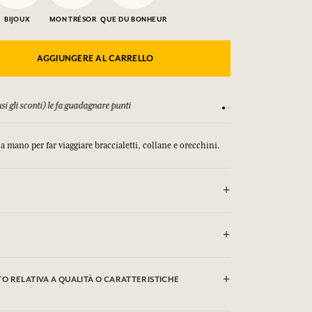
BIJOUX
MON TRÉSOR
QUE DU BONHEUR
AGGIUNGERE AL CARRELLO
si gli sconti) le fa guadagnare punti
Consulta i nostri T&C
a mano per far viaggiare braccialetti, collane e orecchini.
e autorizzato (30°)
ato a mano
 RELATIVA A QUALITÀ O CARATTERISTICHE