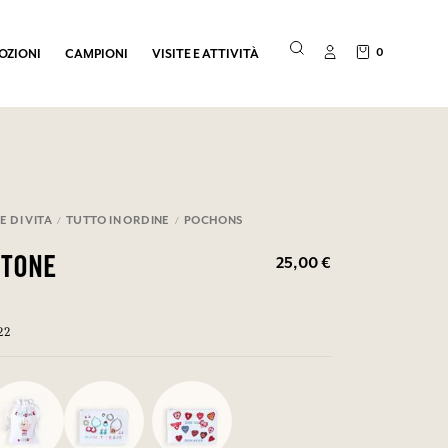
0
OZIONI
CAMPIONI
VISITE E ATTIVITÀ
E DI VITA
TUTTO IN ORDINE
POCHONS
25,00 €
OTONE
22