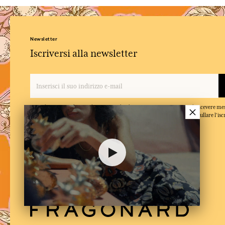
Newsletter
Iscriversi alla newsletter
×
Quando inserisce il suo indirizzo e-mail e clicca su 'Iscriversi', accetta di ricevere m
conferma di aver letto e accettato la nostra politica sulla privacy. Puo annullare l'isc
momento.