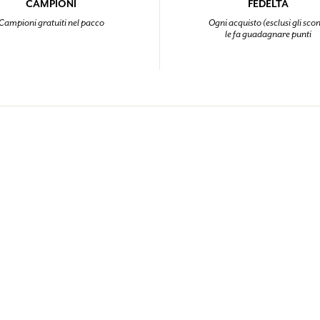
CAMPIONI
FEDELTÀ
Campioni gratuiti nel pacco
Ogni acquisto (esclusi gli scon
le fa guadagnare punti