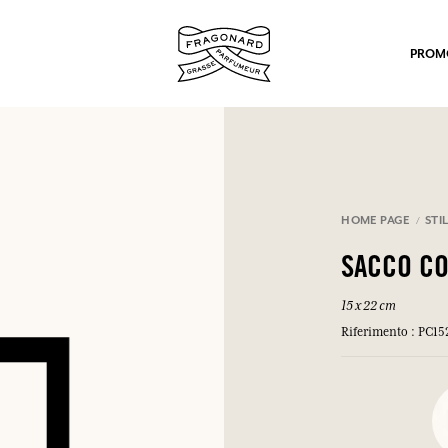
PROM
HOME PAGE
STIL
SACCO C
po.
15 x 22 cm
Riferimento : PC15
mulare punti e ricevere regali.