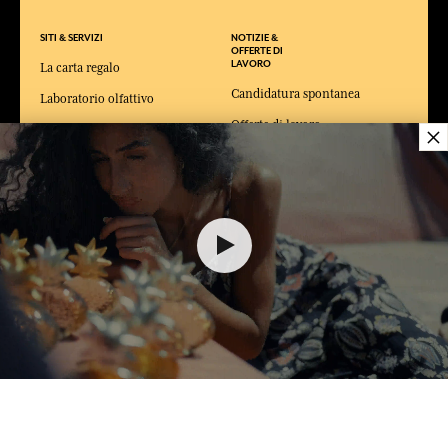
SITI & SERVIZI
NOTIZIE &
OFFERTE DI
LAVORO
La carta regalo
Candidatura spontanea
Laboratorio olfattivo
Offerte di lavoro
×
Fabbriche e Musei della Costa
Azzurra
La Maison Fragonard Arles
Paris Museo del profumo
Museo della Moda e del
Costume Arles
25,00 €
AGGIUNGERE AL CARRELLO
1
IL MIO CARRELLO (0)
CONSEGNA:
FR
LINGUA:
IT