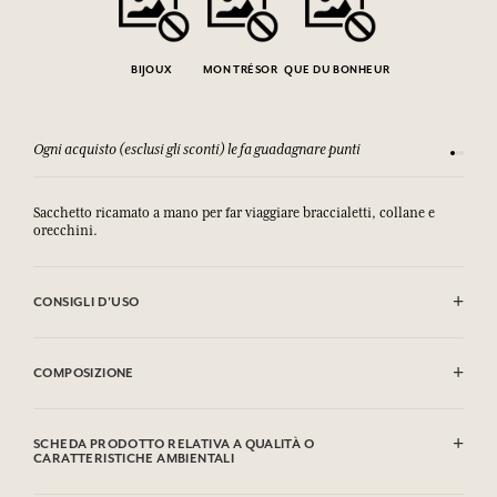
BIJOUX
MON TRÉSOR
QUE DU BONHEUR
Ogni acquisto (esclusi gli sconti) le fa guadagnare punti
Consulta
Sacchetto ricamato a mano per far viaggiare braccialetti, collane e
orecchini.
CONSIGLI D'USO
Lavaggio in lavatrice autorizzato (30°)
COMPOSIZIONE
100% cotone ricamato a mano
SCHEDA PRODOTTO RELATIVA A QUALITÀ O
CARATTERISTICHE AMBIENTALI