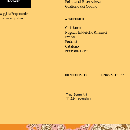
INVIARE
Politica di Riservatezza
Gestione dei Cookie
essaggi da Fragonard e
rizione in qualsiasi
A PROPOSITO
Chi siamo
Negozi, fabbriche & musei
Eventi
Podcast
Catalogo
Per contattarci
CONSEGNA:
FR
LINGUA:
IT