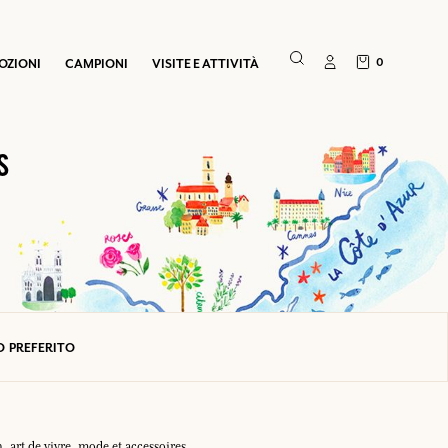
0
OZIONI
CAMPIONI
VISITE E ATTIVITÀ
S
O PREFERITO
 art de vivre, mode et accessoires.