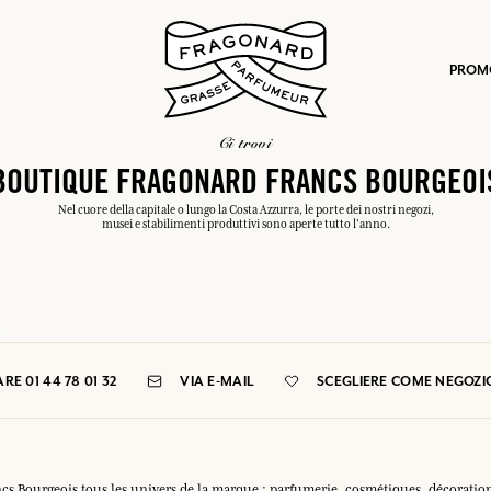
PROM
ci trovi
BOUTIQUE FRAGONARD FRANCS BOURGEOI
Nel cuore della capitale o lungo la Costa Azzurra, le porte dei nostri negozi,
musei e stabilimenti produttivi sono aperte tutto l'anno.
po.
RE 01 44 78 01 32
VIA E-MAIL
SCEGLIERE COME NEGOZI
s Bourgeois tous les univers de la marque : parfumerie, cosmétiques, décoration,