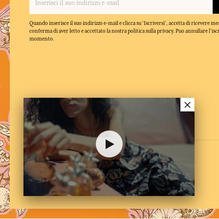
Quando inserisce il suo indirizzo e-mail e clicca su 'Iscriversi', accetta di ricevere m
conferma di aver letto e accettato la nostra politica sulla privacy. Puo annullare l'isc
momento.
×