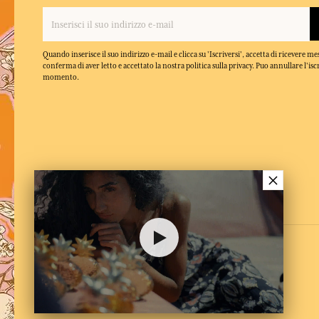
Quando inserisce il suo indirizzo e-mail e clicca su 'Iscriversi', accetta di ricevere m
conferma di aver letto e accettato la nostra politica sulla privacy. Puo annullare l'isc
momento.
×