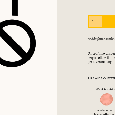
COLLEGARSI
mulare punti e ricevere regali.
mulare punti e ricevere regali.
mulare punti e ricevere regali.
mulare punti e ricevere regali.
1
COLLEGARSI
COLLEGARSI
COLLEGARSI
COLLEGARSI
 T&C
Soddisfatti o rimbor
Un profumo di spens
bergamotto e il li
per divenire langui
PIRAMIDE OLFATT
NOTE DI TES
mandarino verd
bergamotto, lim