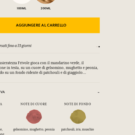
100ML
200ML
AGGIUNGERE AL CARRELLO
sati fino a 15 giorni
Ogni acquisto (esclusi
ieratezza Frivole gioca con il mandarino verde, il
mone in testa, su un cuore di gelsomino, mughetto e peonia,
do su un fondo ridente di patchouli e di giaggiolo...
IVA
TA
NOTE DI CUORE
NOTE DI FONDO
e,
gelsomino, mughetto, peonia
patchouli, iris, muschio
one