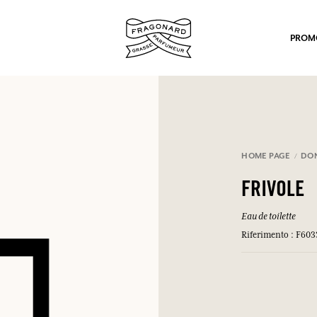
PROM
HOME PAGE
DO
FRIVOLE
po.
Eau de toilette
Riferimento : F603
mulare punti e ricevere regali.