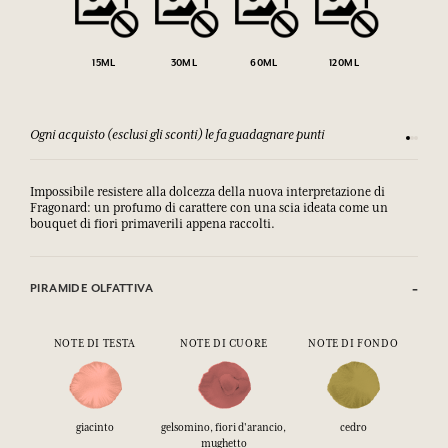
15ML
30ML
60ML
120ML
Ogni acquisto (esclusi gli sconti) le fa guadagnare punti
Consulta
Impossibile resistere alla dolcezza della nuova interpretazione di
Fragonard: un profumo di carattere con una scia ideata come un
bouquet di fiori primaverili appena raccolti.
PIRAMIDE OLFATTIVA
NOTE DI TESTA
NOTE DI CUORE
NOTE DI FONDO
giacinto
gelsomino, fiori d'arancio,
cedro
mughetto