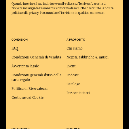
Quando inserisce il suo indirizzo e-mail e clicca su 'Iscriversi', accetta di
ricevere messaggi da Fragonard e conferma di aver letto e accettato la nostra
politica sulla privacy. Puo annullare l'iscrizione in qualsiasi momento.
CONDIZIONI
A PROPOSITO
FAQ
Chi siamo
Condizioni Generali di Vendita
Negozi, fabbriche & musei
Avvertenza legale
Eventi
Condizioni generali d'uso della
Podcast
carta regalo
Catalogo
Politica di Riservatezza
Per contattarci
Gestione dei Cookie
SITI & SERVIZI
NOTIZIE &