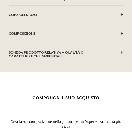
CONSIGLI D'USO
INFIAMMABILE: non vaporizzare verso una fiamma.
COMPOSIZIONE
Alcohol denat. (SD Alcohol 39-C), Aqua (Water), Parfum (Fragrance),
Hydroxycitronellal, Hexyl Cinnamal, Linalool, Geraniol, Citronellol,
SCHEDA PRODOTTO RELATIVA A QUALITÀ O
Alpha-isomethyl Ionone.
CARATTERISTICHE AMBIENTALI
Questa lista può essere oggetto di modifiche, si prega di conservare
Tabella informativa
l'imballaggio del prodotto acquistato.
Si prega di consultare le qualità o le caratteristiche ambientali
clic qui
facendo
.
COMPONGA IL SUO ACQUISTO
Crea la sua composizione nella gamma per un’esperienza ancora più
ricca