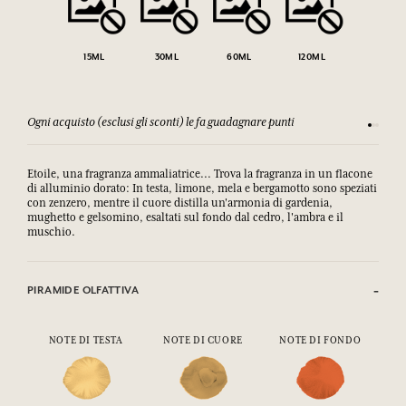
15ML
30ML
60ML
120ML
Ogni acquisto (esclusi gli sconti) le fa guadagnare punti
Consulta
Etoile, una fragranza ammaliatrice... Trova la fragranza in un flacone
di alluminio dorato: In testa, limone, mela e bergamotto sono speziati
con zenzero, mentre il cuore distilla un'armonia di gardenia,
mughetto e gelsomino, esaltati sul fondo dal cedro, l'ambra e il
muschio.
PIRAMIDE OLFATTIVA
NOTE DI TESTA
NOTE DI CUORE
NOTE DI FONDO