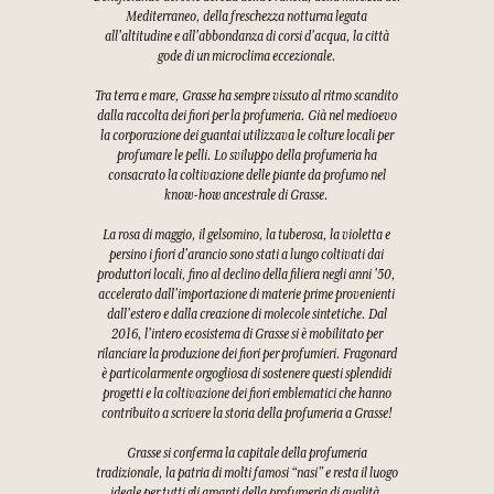
Mediterraneo, della freschezza notturna legata
all'altitudine e all'abbondanza di corsi d'acqua, la città
gode di un microclima eccezionale.
Tra terra e mare, Grasse ha sempre vissuto al ritmo scandito
dalla raccolta dei fiori per la profumeria. Già nel medioevo
la corporazione dei guantai utilizzava le colture locali per
profumare le pelli. Lo sviluppo della profumeria ha
consacrato la coltivazione delle piante da profumo nel
know-how ancestrale di Grasse.
La rosa di maggio, il gelsomino, la tuberosa, la violetta e
persino i fiori d'arancio sono stati a lungo coltivati dai
produttori locali, fino al declino della filiera negli anni '50,
accelerato dall'importazione di materie prime provenienti
dall'estero e dalla creazione di molecole sintetiche. Dal
2016, l'intero ecosistema di Grasse si è mobilitato per
rilanciare la produzione dei fiori per profumieri. Fragonard
è particolarmente orgogliosa di sostenere questi splendidi
progetti e la coltivazione dei fiori emblematici che hanno
contribuito a scrivere la storia della profumeria a Grasse!
Grasse si conferma la capitale della profumeria
tradizionale, la patria di molti famosi “nasi” e resta il luogo
ideale per tutti gli amanti della profumeria di qualità.