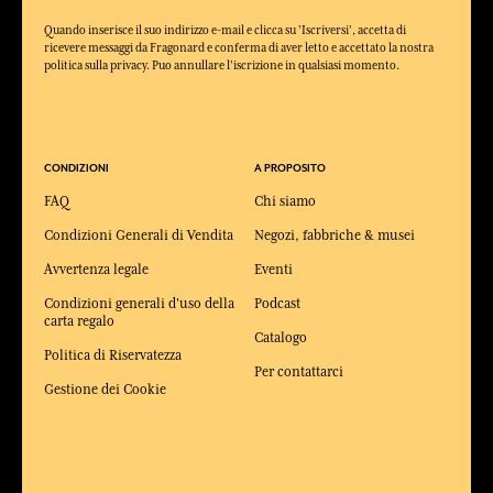
Quando inserisce il suo indirizzo e-mail e clicca su 'Iscriversi', accetta di
ricevere messaggi da Fragonard e conferma di aver letto e accettato la nostra
politica sulla privacy. Puo annullare l'iscrizione in qualsiasi momento.
CONDIZIONI
A PROPOSITO
FAQ
Chi siamo
Condizioni Generali di Vendita
Negozi, fabbriche & musei
Avvertenza legale
Eventi
Condizioni generali d'uso della
Podcast
carta regalo
Catalogo
Politica di Riservatezza
Per contattarci
Gestione dei Cookie