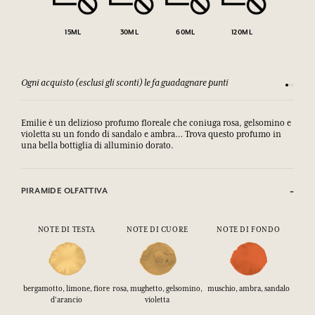
15ML
30ML
60ML
120ML
Ogni acquisto (esclusi gli sconti) le fa guadagnare punti
Consulta
Emilie è un delizioso profumo floreale che coniuga rosa, gelsomino e
violetta su un fondo di sandalo e ambra… Trova questo profumo in
una bella bottiglia di alluminio dorato.
PIRAMIDE OLFATTIVA
NOTE DI TESTA
NOTE DI CUORE
NOTE DI FONDO
bergamotto, limone, fiore
rosa, mughetto, gelsomino,
muschio, ambra, sandalo
d'arancio
violetta