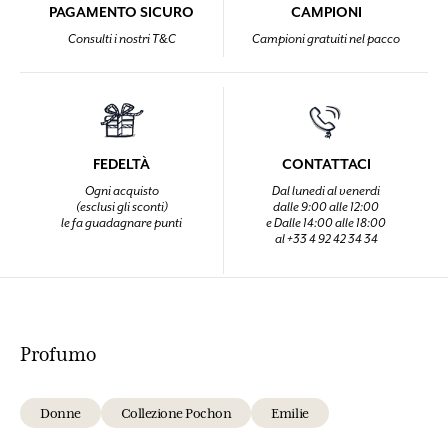
PAGAMENTO SICURO
CAMPIONI
Consulti i nostri T&C
Campioni gratuiti nel pacco
FEDELTÀ
CONTATTACI
Ogni acquisto
Dal lunedi al venerdi
(esclusi gli sconti)
dalle 9:00 alle 12:00
le fa guadagnare punti
e Dalle 14:00 alle 18:00
al +33 4 92 42 34 34
Profumo
Donne
Collezione Pochon
Emilie