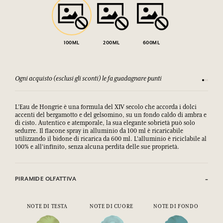
100ML
200ML
600ML
Ogni acquisto (esclusi gli sconti) le fa guadagnare punti
Consulta
L’Eau de Hongrie è una formula del XIV secolo che accorda i dolci
accenti del bergamotto e del gelsomino, su un fondo caldo di ambra e
di cisto. Autentico e atemporale, la sua elegante sobrietà può solo
sedurre. Il flacone spray in alluminio da 100 ml è ricaricabile
utilizzando il bidone di ricarica da 600 ml. L'alluminio è riciclabile al
100% e all'infinito, senza alcuna perdita delle sue proprietà.
PIRAMIDE OLFATTIVA
NOTE DI TESTA
NOTE DI CUORE
NOTE DI FONDO