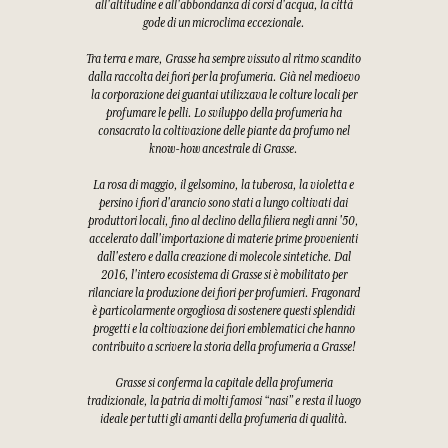
all'altitudine e all'abbondanza di corsi d'acqua, la città
gode di un microclima eccezionale.
Tra terra e mare, Grasse ha sempre vissuto al ritmo scandito
dalla raccolta dei fiori per la profumeria. Già nel medioevo
la corporazione dei guantai utilizzava le colture locali per
profumare le pelli. Lo sviluppo della profumeria ha
consacrato la coltivazione delle piante da profumo nel
know-how ancestrale di Grasse.
La rosa di maggio, il gelsomino, la tuberosa, la violetta e
persino i fiori d'arancio sono stati a lungo coltivati dai
produttori locali, fino al declino della filiera negli anni '50,
accelerato dall'importazione di materie prime provenienti
dall'estero e dalla creazione di molecole sintetiche. Dal
2016, l'intero ecosistema di Grasse si è mobilitato per
rilanciare la produzione dei fiori per profumieri. Fragonard
è particolarmente orgogliosa di sostenere questi splendidi
progetti e la coltivazione dei fiori emblematici che hanno
contribuito a scrivere la storia della profumeria a Grasse!
Grasse si conferma la capitale della profumeria
tradizionale, la patria di molti famosi “nasi” e resta il luogo
ideale per tutti gli amanti della profumeria di qualità.