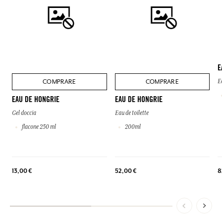
E
COMPRARE
COMPRARE
E
EAU DE HONGRIE
EAU DE HONGRIE
Gel doccia
Eau de toilette
flacone 250 ml
200ml
8
13,00 €
52,00 €