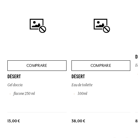
D
COMPRARE
COMPRARE
E
DÉSERT
DÉSERT
Gel doccia
Eau de toilette
flacone 250 ml
100ml
8
13,00 €
38,00 €