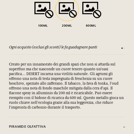
100ML
200ML
600ML
Ogni acquisto (esclusi gli sconti) le fa guadagnare punti
Consulta
Creato per un innamorato dei grandi spazi che non si attarda sul
superfluo ma che nasconde un cuore tenero quanto un'oasi
pacifica... DESERT incarna una virilità naturale. Gli agrumi gli
offrono una nota di testa impregnata di freschezza su un cuore
boschivo, speziato allo zafferano. Il tabacco, la fava di tonka, l'oud
offrono una nota di fondo maschile mitigata dalla cera d'api. Il
flacone spray in alluminio da 200 ml è ricaricabile. Può essere
riempito con il bidone di ricarica da 600 ml. Questo metallo gioca un
ruolo chiave nell'ecologia grazie alla sua leggerezza, che riduce
l'impronta di carbonio durante il trasporto.
PIRAMIDE OLFATTIVA