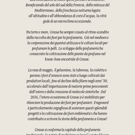
Beneficiando del sole del sud della Francia, della mitezza del
Mediterraneo, della freschezza notturna legata
all'altitudine e all'abbondanza di corsi d'acqua, la città
gode di un microclima eccezionale.
Tra terra e mare, Grasse ha sempre vissuto al ritmo scandito
dalla raccolta dei fiori per la profumeria. Già nel medioevo
la corporazione dei guantai utilizzava le colture locali per
profumare le pelli. Lo sviluppo della profumeria ha
consacrato la coltivazione delle piante da profumo nel
know-how ancestrale di Grasse.
La rosa di maggio, il gelsomino, la tuberosa, la violetta e
persino i fiori d'arancio sono stati a lungo coltivati dai
produttori locali, fino al declino della filiera negli anni '50,
accelerato dall'importazione di materie prime provenienti
dall'estero e dalla creazione di molecole sintetiche. Dal
2016, l'intero ecosistema di Grasse si è mobilitato per
rilanciare la produzione dei fiori per profumieri. Fragonard
è particolarmente orgogliosa di sostenere questi splendidi
progetti e la coltivazione dei fiori emblematici che hanno
contribuito a scrivere la storia della profumeria a Grasse!
Grasse si conferma la capitale della profumeria