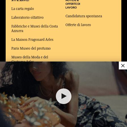
SITI & SERVIZI
NOTIZIE &
OFFERTE DI
LAVORO
La carta regalo
Candidatura spontanea
Laboratorio olfattivo
Offerte di lavoro
Fabbriche e Musei della Costa
Azzurra
La Maison Fragonard Arles
Paris Museo del profumo
Museo della Moda e del
Costume Arles
×
20,00 €
CONSEGNA:
FR
LINGUA:
IT
AGGIUNGERE AL CARRELLO
1