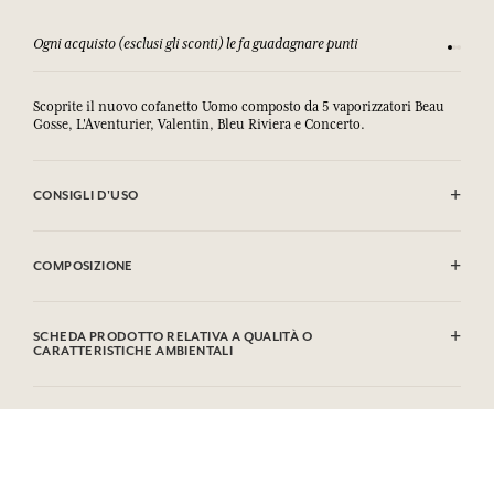
Ogni acquisto (esclusi gli sconti) le fa guadagnare punti
Consulta
Scoprite il nuovo cofanetto Uomo composto da 5 vaporizzatori Beau
Gosse, L'Aventurier, Valentin, Bleu Riviera e Concerto.
CONSIGLI D'USO
INFIAMMABILE: non vaporizzare verso una fiamma.
COMPOSIZIONE
EDT Bleu Riviera
Alcohol denat. (SD Alcohol 39-C), Aqua (Water), Parfum (Fragrance),
SCHEDA PRODOTTO RELATIVA A QUALITÀ O
Limonene, Linalool, Citronellol, Alpha-Isomethyl lonone, Citral,
CARATTERISTICHE AMBIENTALI
Coumarin, Geraniol.
Tabella informativa
EDT Beau Gosse
Si prega di consultare le qualità o le caratteristiche ambientali
Alcohol denat. (SD Alcohol 39C), Aqua (Water), Parfum (Fragrance),
clic qui
facendo
.
Limonene, Linalool, Benzyl Benzoate, Alpha-isomethyl Ionone,
Geraniol, Citronellol, Citral, Eugenol, Isoeugenol.
EDT Concerto