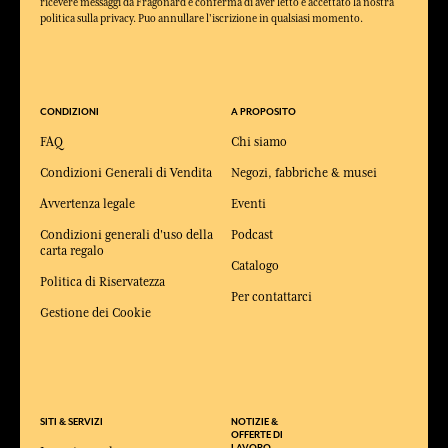
ricevere messaggi da Fragonard e conferma di aver letto e accettato la nostra
politica sulla privacy. Puo annullare l'iscrizione in qualsiasi momento.
CONDIZIONI
A PROPOSITO
FAQ
Chi siamo
Condizioni Generali di Vendita
Negozi, fabbriche & musei
Avvertenza legale
Eventi
Condizioni generali d'uso della
Podcast
carta regalo
Catalogo
Politica di Riservatezza
Per contattarci
Gestione dei Cookie
SITI & SERVIZI
NOTIZIE &
OFFERTE DI