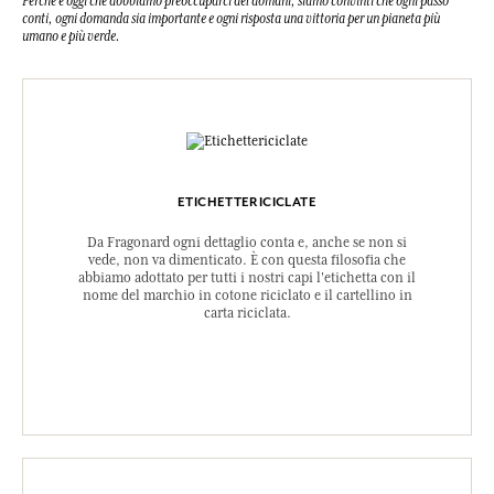
Perché è oggi che dobbiamo preoccuparci del domani, siamo convinti che ogni passo
conti, ogni domanda sia importante e ogni risposta una vittoria per un pianeta più
umano e più verde.
ETICHETTERICICLATE
Da Fragonard ogni dettaglio conta e, anche se non si
vede, non va dimenticato. È con questa filosofia che
abbiamo adottato per tutti i nostri capi l'etichetta con il
nome del marchio in cotone riciclato e il cartellino in
carta riciclata.