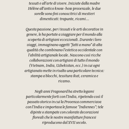
tessuti e all'arte di vivere. Iniziate dalla madre
Hélène all'antico know-how provenzale, le due
sorelle sono fini conoscitrici di mestieri
dimenticati: trapunte, ricami...
Questa passione, per i tessuti e le arti decorative in
genere, le ha portate a viaggiare per il mondo alla
scoperta di artigiani eccezionali. Durante i loro
viaggi, immaginano oggetti "fatti a mano" di alta
qualità che combinano l'estetica occidentale con
l'abilità artigianale locale. Nascono così ricche
collaborazioni con artigiani di tutto il mondo
(Vietnam, India, Uzbekistan, ecc.) in cui ogni
artigianato mette in risalto una particolare tecnica:
stampa a blocchi, tessitura ikat, ceramica e
ricamo.
Negli anni Fragonard ha stretto legami
particolarmente forti con l'India, ripetendo così il
passato storico in cui la Provenza commerciava
con l'India e importava le famose "Indiennes"; tele
dipinte o stampate con colorate decorazioni
floreali che le nostre manifatture francesi
riproducono dal XVII secolo.