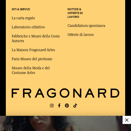
SITI & SERVIZI
NOTIZIE &
OFFERTE DI
LAVORO
La carta regalo
Candidatura spontanea
Laboratorio olfattivo
Offerte di lavoro
Fabbriche e Musei della Costa
Azzurra
La Maison Fragonard Arles
Paris Museo del profumo
Museo della Moda e del
Costume Arles
×
CONSEGNA:
FR
LINGUA:
IT