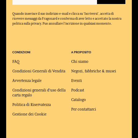
Quando inserisce il suo indirizzo e-mail e clicca su 'Iscriversi', accetta di
ricevere messaggi da Fragonard e conferma di aver letto e accettato la nostra
politica sulla privacy. Puo annullare l'iscrizione in qualsiasi momento.
CONDIZIONI
A PROPOSITO
FAQ
Chi siamo
Condizioni Generali di Vendita
Negozi, fabbriche & musei
Avvertenza legale
Eventi
Condizioni generali d'uso della
Podcast
carta regalo
Catalogo
Politica di Riservatezza
Per contattarci
Gestione dei Cookie