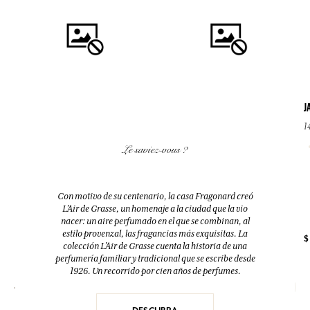
J
1
COMPRAR
COMPRAR
Le saviez-vous ?
VETIVER
GRAIN DE SOLEIL
Eau de toilette
Eau de parfum
Con motivo de su centenario, la casa Fragonard creó
100ml
50ml
L’Air de Grasse, un homenaje a la ciudad que la vio
nacer: un aire perfumado en el que se combinan, al
estilo provenzal, las fragancias más exquisitas. La
$ 49.00
$ 70.00
$ 74.00
$
colección L’Air de Grasse cuenta la historia de una
perfumería familiar y tradicional que se escribe desde
1926. Un recorrido por cien años de perfumes.