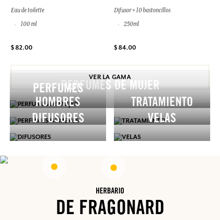
Eau de toilette
Difusor + 10 bastoncillos
100 ml
250ml
$ 82.00
$ 84.00
VER LA GAMA
PERFUMES DE MUJER
PERFUMES
HOMBRES
TRATAMIENTO
DIFUSORES
VELAS
HERBARIO
DE FRAGONARD