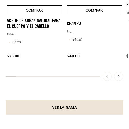
R
COMPRAR
COMPRAR
V
ACEITE DE ARGAN NATURAL PARA
CHAMPÚ
EL CUERPO Y EL CABELLO
Vrai
VRAI
240ml
100ml
$ 75.00
$ 40.00
$
VER LA GAMA