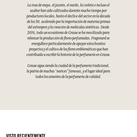
La rosa de mayo, el jazmín, el nardo, la violeta e incluso el
azahar han sido cultivados durante mucho tiempo por
productores locales, hasta el declive del sector en la década
de los 50, acelerado por la importación de materias primas
del extranjero y la creación de moléculas sintéticas. Desde
2016, todo un ecosistema de Grasse se ha movilizado para
relanzar la producción de flores perfumadas. Fragonard se
enorgullece particularmente de apoyar estos bonitos
proyectos y el cultivo de las flores emblemáticas que han
contribuido a escribir la historia de la perfumería en Grasse.
Grasse sigue siendo la ciudad de la perfumería tradicional,
la patria de muchas “narices” famosas, y el lugar ideal para
todos los amantes de la perfumería de calidad.
VISTO RECIENTEMENTE