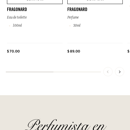
FRAGONARD
FRAGONARD
Eau de toilette
Perfume
100ml
30ml
$ 70.00
$ 89.00
$
Perfumista en