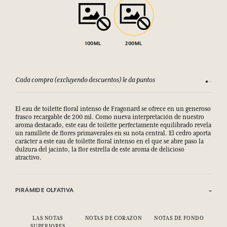
100ML
200ML
Cada compra (excluyendo descuentos) le da puntos
Consult
El eau de toilette floral intenso de Fragonard se ofrece en un generoso
frasco recargable de 200 ml. Como nueva interpretación de nuestro
aroma destacado, este eau de toilette perfectamente equilibrado revela
un ramillete de flores primaverales en su nota central. El cedro aporta
carácter a este eau de toilette floral intenso en el que se abre paso la
dulzura del jacinto, la flor estrella de este aroma de delicioso
atractivo.
PIRÁMIDE OLFATIVA
LAS NOTAS
NOTAS DE CORAZON
NOTAS DE FONDO
SUPERIORES