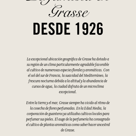
Grasse
DESDE 1926
La excepcional ubicación geográfica de Grasse ha dotado a
su región de un clima particularmente agradable favorable
al cultivo de numerosas especies florales y aromáticas. Con
el sol del sur de Francia, la suavidad del Mediterráneo, la
frescura nocturna debida a la altitud y la abundancia de
cursos de agua, la ciudad disfruta de un microclima
excepcional.
Entre la tierra y el mar, Grasse siempre ha vivido al ritmo de
la cosecha de flores perfumadas. En la Edad Media, la
corporación de guanteros ya utilizaba cultivos locales para
perfumar sus pieles. El auge de la perfumería ha consagrado
el cultivo de plantas aromáticas como saber hacer ancestral
de Grasse.