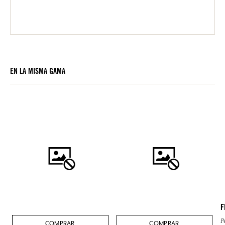
EN LA MISMA GAMA
F
P
COMPRAR
COMPRAR