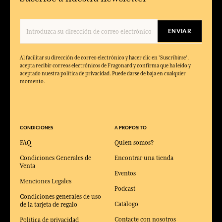
PAGO SEGUROS
MUESTRAS
Consulta nuestros T&C
Muestras ofrecidas
en todos sus paquetes
FIDELIDAD
CONTÁCTENOS
Cada compra (excluyendo
De las 9 a las 12 h
descuentos)
y de las 14 a las 18 h
le da puntos
De lunes a viernes
en el +33 4 92 42 34 34
100% Algodón
Moda
Vestidos Y Faldas
Vestidos