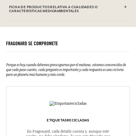
deseado (de la 36 a la 44).
CONSEJOS DE USO
Se puede lavar a máquina (30°)
COMPONENTES
100% Algodón
FICHA DE PRODUCTOS RELATIVA A CUALIDADES O
CARACTERÍSTICAS MEDIOAMBIENTALES
FRAGONARD SE COMPROMETE
Porque es hoy cuando debemos preocuparnos por el mañana, estamos convencidos de
que cada paso cuenta, cada pregunta es importante y cada respuesta es una victoria
para un planeta más humano y más verde.