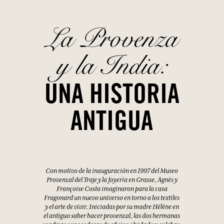
EN LA MISMA GAMA
COMPRAR
COMPRAR
VESTIDO LARGO ELVIRA CON
VESTIDO LARGO ANAËLLE CON
ESTAMPADO FLEURS IMAGINAIRES
ESTAMPADO COUP DE SOLEIL
100% Algodón
100% Algodón
Azul / Talla única
Verde / Talla única