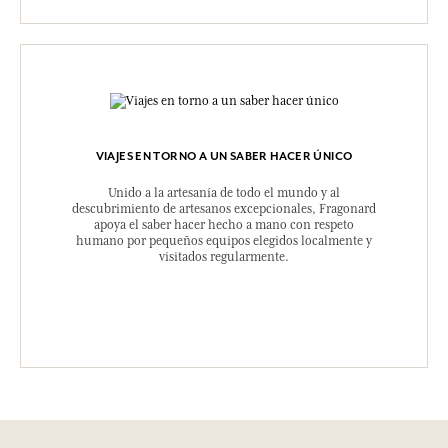
Como la industria textil consume en exceso, usamos el
excedente de nuestras telas para fabricar coleteros,
cuadernos, tote bags, etc. Cada temporada, inventamos
según los estampados y los metros.
VIAJES EN TORNO A UN SABER HACER ÚNICO
Unido a la artesanía de todo el mundo y al
descubrimiento de artesanos excepcionales, Fragonard
apoya el saber hacer hecho a mano con respeto
humano por pequeños equipos elegidos localmente y
visitados regularmente.