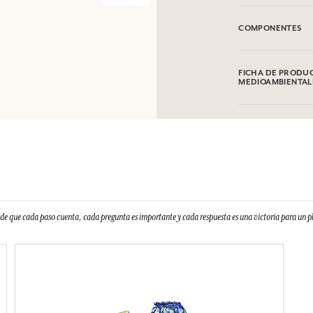
bolsillos discretos
con un par de sand
mangas globo la ac
para diferentes morf
CONSEJOS DE USO
Se puede lavar a m
COMPONENTES
100% Algodón
FICHA DE PRODUC
MEDIOAMBIENTAL
- 20%
e que cada paso cuenta, cada pregunta es importante y cada respuesta es una victoria para un 