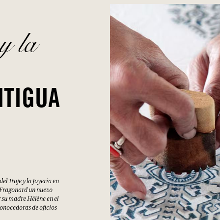
 SOFIA BALADE FLORALE
ón
lla única
y la