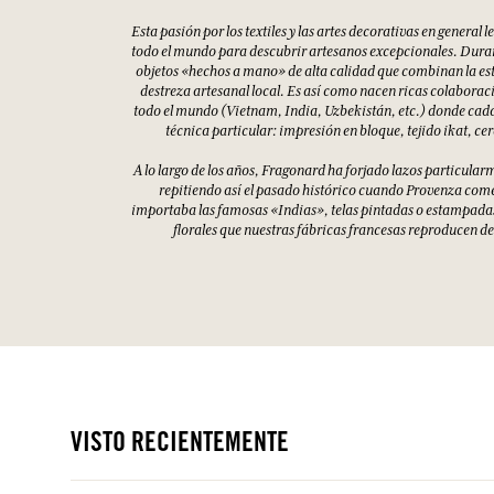
India:
UNA HISTORIA A
Con motivo de la inauguración en 1997 del Museo Provenzal de
Grasse, Agnès y Françoise Costa imaginaron para la casa
universo en torno a los textiles y el arte de vivir. Iniciadas p
antiguo saber hacer provenzal, las dos hermanas son finas 
olvidados: colchas, bordados...
Esta pasión por los textiles y las artes decorativas en general l
todo el mundo para descubrir artesanos excepcionales. Duran
objetos «hechos a mano» de alta calidad que combinan la est
destreza artesanal local. Es así como nacen ricas colaborac
todo el mundo (Vietnam, India, Uzbekistán, etc.) donde cad
técnica particular: impresión en bloque, tejido ikat, c
A lo largo de los años, Fragonard ha forjado lazos particular
repitiendo así el pasado histórico cuando Provenza com
importaba las famosas «Indias», telas pintadas o estampada
florales que nuestras fábricas francesas reproducen des