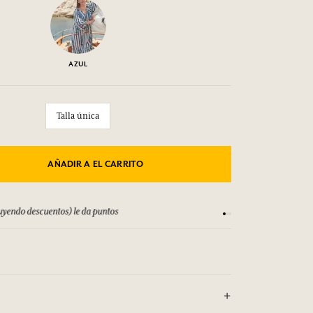
AÑADIR A EL CARRITO
yendo descuentos) le da puntos
Consulta nuestros T
 estampado floral, el vestido largo Elvira está destinado a
 de sus favoritos del verano. Confeccionado en algodón
a, cuenta con un cinturón que le permite ajustar el ajuste,