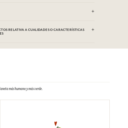
, un escote en V y una abertura que aporta fluidez. Llevado
alias, este vestido de algodón estampado con elegantes
ompañará desde la mañana hasta la noche. Talla única apta
ologías, según el estilo deseado (de la 36 a la 44).
áquina (30°)
TOS RELATIVA A CUALIDADES O CARACTERÍSTICAS
ES
planeta más humano y más verde.