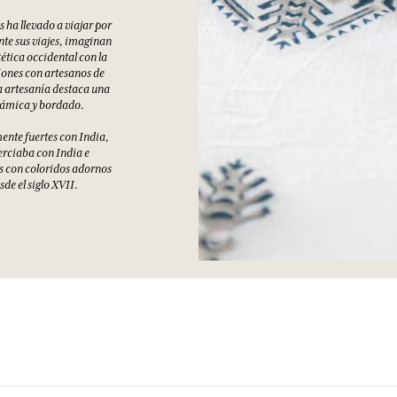
NTIGUA
l Traje y la Joyería en
 Fragonard un nuevo
or su madre Hélène en el
conocedoras de oficios
es ha llevado a viajar por
te sus viajes, imaginan
ética occidental con la
iones con artesanos de
a artesanía destaca una
erámica y bordado.
mente fuertes con India,
erciaba con India e
s con coloridos adornos
de el siglo XVII.