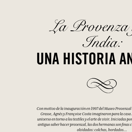
VESTIDO LARGO ANAËLLE CON
VESTIDO
ESTAMPADO COUP DE SOLEIL
100% Algod
100% Algodón
Azul / Ta
Verde / Talla única
110,00 €
88,00 €
110,00 €
La Provenza 